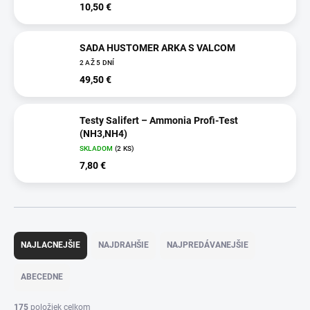
10,50 €
SADA HUSTOMER ARKA S VALCOM
2 AŽ 5 DNÍ
49,50 €
Testy Salifert – Ammonia Profi-Test
(NH3,NH4)
SKLADOM
(
2 KS
)
7,80 €
R
a
NAJLACNEJŠIE
NAJDRAHŠIE
NAJPREDÁVANEJŠIE
d
e
ABECEDNE
n
i
175
položiek celkom