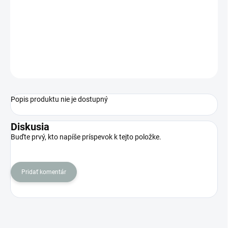
DORUČENIA
−
+
Pridať do košíka
OPÝTAŤ SA
STRÁŽIŤ
Popis produktu nie je dostupný
Diskusia
Buďte prvý, kto napíše príspevok k tejto položke.
Pridať komentár