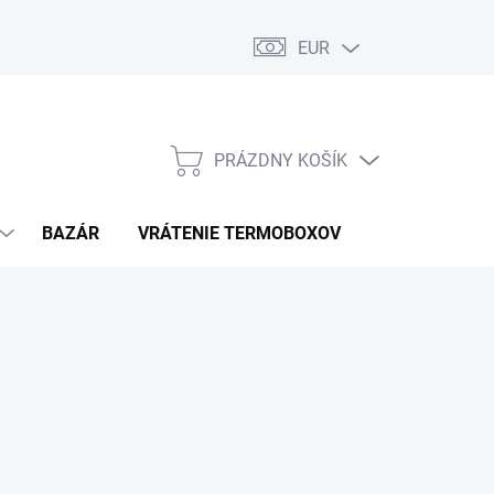
EUR
PRÁZDNY KOŠÍK
NÁKUPNÝ
KOŠÍK
BAZÁR
VRÁTENIE TERMOBOXOV
PODMIENKY 