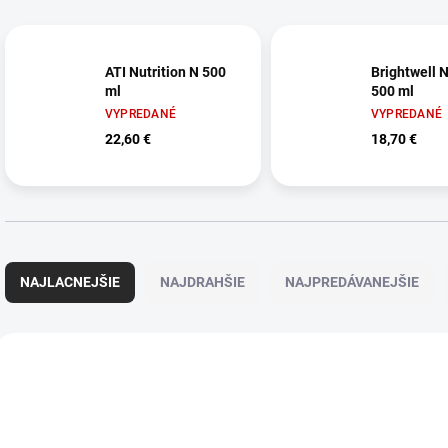
ATI Nutrition N 500
Brightwell 
ml
500 ml
VYPREDANÉ
VYPREDANÉ
22,60 €
18,70 €
R
a
NAJLACNEJŠIE
NAJDRAHŠIE
NAJPREDÁVANEJŠIE
d
e
n
V
i
ý
NOVINKA
16995
e
p
TIP
p
i
r
s