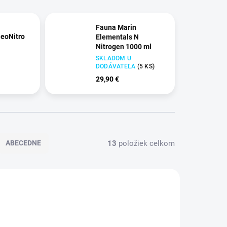
Fauna Marin
NeoNitro
Elementals N
Nitrogen 1000 ml
SKLADOM U
DODÁVATEĽA
(
5 KS
)
29,90 €
13
položiek celkom
ABECEDNE
NOVINKA
DSRNO3
CH_AF NO3- LAB 200ML
TIP