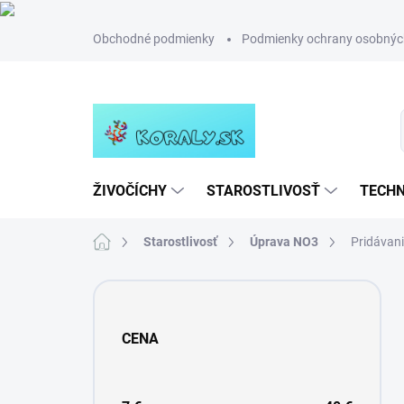
Prejsť
Obchodné podmienky
Podmienky ochrany osobnýc
na
obsah
ŽIVOČÍCHY
STAROSTLIVOSŤ
TECHN
Domov
Starostlivosť
Úprava NO3
Pridávan
B
o
č
CENA
n
ý
p