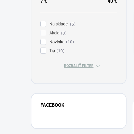
a
7
€
40
€
n
e
l
Na sklade
5
Akcia
0
Novinka
10
Tip
10
ROZBALIŤ FILTER
FACEBOOK