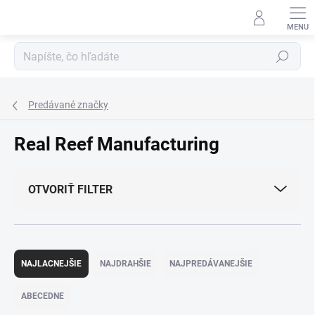
Prejsť
na
obsah
Hľadať
Predávané značky
Real Reef Manufacturing
OTVORIŤ FILTER
R
a
NAJLACNEJŠIE
NAJDRAHŠIE
NAJPREDÁVANEJŠIE
d
e
ABECEDNE
n