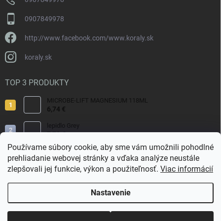
p
i
0907849978
s
u
http://www.facebook.com/www.koraly.sk
koraly.sk
TOP 3 PRODUKTY
MICROBE-LIFT MAGNESIUM 118ML
6,74 €
lepidlo Grey
7,70 €
Používame súbory cookie, aby sme vám umožnili pohodlné
Reef Salt 2kg Bag.
prehliadanie webovej stránky a vďaka analýze neustále
9,80 €
zlepšovali jej funkcie, výkon a použiteľnosť.
Viac informácií
Nastavenie
Copyright 2026
Koraly.sk
. Všetky práva vyhradené.