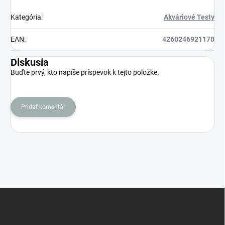
Kategória
:
Akváriové Testy
EAN
:
4260246921170
Diskusia
Buďte prvý, kto napíše príspevok k tejto položke.
Pridať komentár
Z
á
p