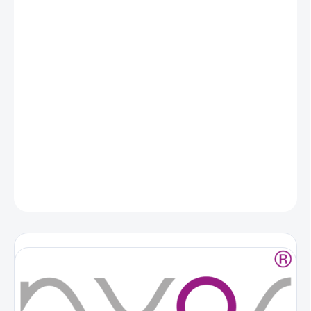
DORUČENIA
−
+
Pridať do košíka
Testovacie súpravy NYOS REEFER vám umožňujú vykonávať testy
s vysokou presnosťou a správnosťou doma.
DETAILNÉ INFORMÁCIE
OPÝTAŤ SA
STRÁŽIŤ