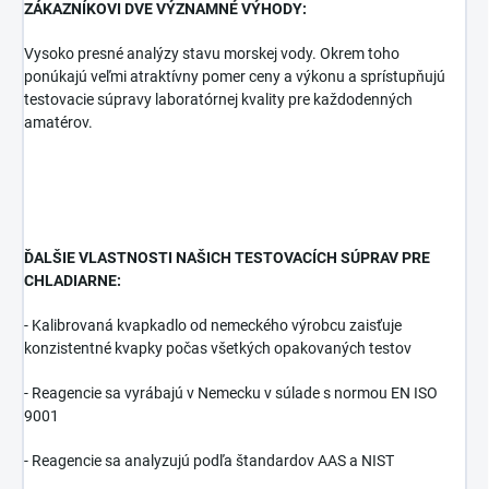
ZÁKAZNÍKOVI DVE VÝZNAMNÉ VÝHODY:
Vysoko presné analýzy stavu morskej vody. Okrem toho
ponúkajú veľmi atraktívny pomer ceny a výkonu a sprístupňujú
testovacie súpravy laboratórnej kvality pre každodenných
amatérov.
ĎALŠIE VLASTNOSTI NAŠICH TESTOVACÍCH SÚPRAV PRE
CHLADIARNE:
- Kalibrovaná kvapkadlo od nemeckého výrobcu zaisťuje
konzistentné kvapky počas všetkých opakovaných testov
- Reagencie sa vyrábajú v Nemecku v súlade s normou EN ISO
9001
- Reagencie sa analyzujú podľa štandardov AAS a NIST