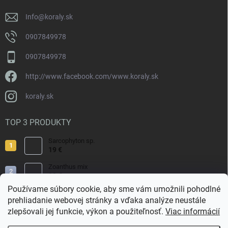
e
Info
@
koraly.sk
0907849978
0907849978
http://www.facebook.com/www.koraly.sk
koraly.sk
TOP 3 PRODUKTY
Sarcophyton sp.
19 €
Zoanthus mix
19 €
Používame súbory cookie, aby sme vám umožnili pohodlné
Acropora valida
prehliadanie webovej stránky a vďaka analýze neustále
15 €
zlepšovali jej funkcie, výkon a použiteľnosť.
Viac informácií