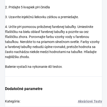
2. Pridajte 5 kvapiek pH činidla
3. Uzavrite injekčnú liekovku zátkou a premiešajte.
4. Určte pH pomocou priloženej farebnej tabuľky. Umiestnite
fľaštičku na bielu oblasť farebnej tabuľky a pozrite sa cez
fľaštičku zhora. Porovnajte farbu vzorky vody s farebnou
tabuľkou. Nerobte to na priamom slnečnom svetle. Farby vzorky
a farebnej tabuľky nebudú úplne rovnaké, pretože hodnota sa
často nachádza niekde medzi hodnotami na tabuľke. Hľadajte
najbližšiu zhodu.
Balenie vystačí na vykonanie 40 testov.
Dodatočné parametre
Kategória
:
Akváriové Testy