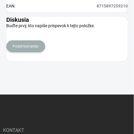
EAN
:
8715897259210
Diskusia
Buďte prvý, kto napíše príspevok k tejto položke.
Pridať komentár
Z
á
p
ä
t
i
KONTAKT