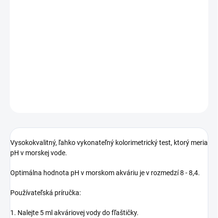
DORUČENIA
−
+
Pridať do košíka
Test pH Colombo Marine
DETAILNÉ INFORMÁCIE
OPÝTAŤ SA
STRÁŽIŤ
Vysokokvalitný, ľahko vykonateľný kolorimetrický test, ktorý meria
pH v morskej vode.
Optimálna hodnota pH v morskom akváriu je v rozmedzí 8 - 8,4.
Používateľská príručka:
1. Nalejte 5 ml akváriovej vody do fľaštičky.