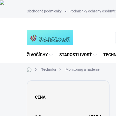
Prejsť
Obchodné podmienky
Podmienky ochrany osobnýc
na
obsah
ŽIVOČÍCHY
STAROSTLIVOSŤ
TECHN
Domov
Technika
Monitoring a riadenie
B
o
č
CENA
n
ý
p