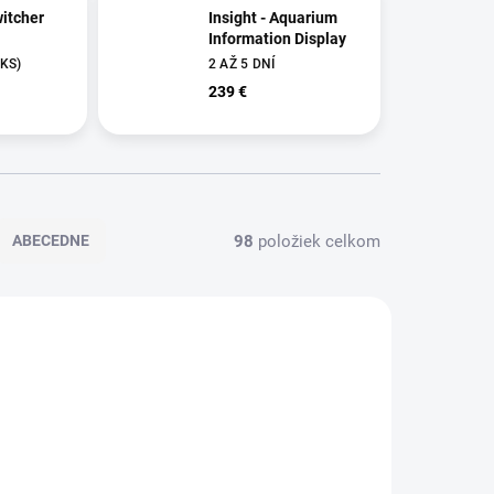
itcher
Insight - Aquarium
Information Display
 KS
)
2 AŽ 5 DNÍ
239 €
98
položiek celkom
ABECEDNE
NOVINKA
HI70004
CH_RINGDER TERMOMETR PT-2
TIP