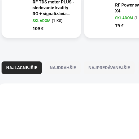
RF TDS meter PLUS -
RF Power sw
sledovanie kvality
X4
RO + signalizácia
SKLADOM
(
1
vymeny DI
SKLADOM
(
1 KS
)
79 €
109 €
R
a
NAJLACNEJŠIE
NAJDRAHŠIE
NAJPREDÁVANEJŠIE
d
e
n
V
i
ý
NOVINKA
NOVINKA
CH_M10007B
CH_
e
p
TIP
TIP
p
i
r
s
o
p
d
r
u
o