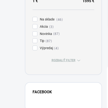
a
1
€
1595
€
n
e
l
Na sklade
46
Akcia
3
Novinka
87
Tip
87
Výpredaj
4
ROZBALIŤ FILTER
FACEBOOK