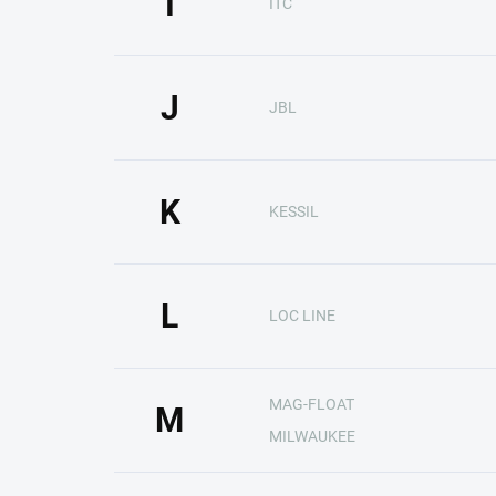
I
ITC
J
JBL
K
KESSIL
L
LOC LINE
MAG-FLOAT
M
MILWAUKEE