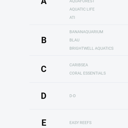
A
AQUAFOREST
AQUATIC LIFE
ATI
BANANAQUARIUM
B
BLAU
BRIGHTWELL AQUATICS
CARIBSEA
C
CORAL ESSENTIALS
D
D-D
E
EASY REEFS