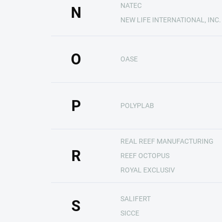
NATEC
N
NEW LIFE INTERNATIONAL, INC.
O
OASE
P
POLYPLAB
REAL REEF MANUFACTURING
R
REEF OCTOPUS
ROYAL EXCLUSIV
SALIFERT
S
SICCE