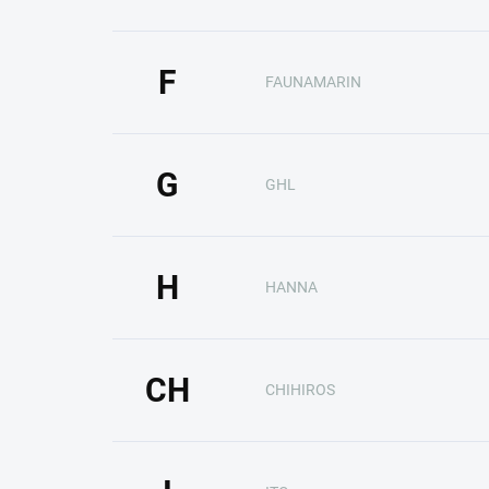
F
FAUNAMARIN
G
GHL
H
HANNA
CH
CHIHIROS