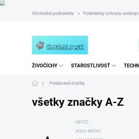
Prejsť
Obchodné podmienky
Podmienky ochrany osobnýc
na
obsah
ŽIVOČÍCHY
STAROSTLIVOSŤ
TECHN
Domov
Predávané značky
všetky značky A-Z
ABYZZ
AQUA MEDIC