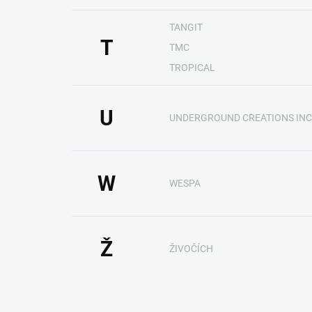
TANGIT
T
TMC
TROPICAL
U
UNDERGROUND CREATIONS INC
W
WESPA
Ž
ŽIVOČÍCH