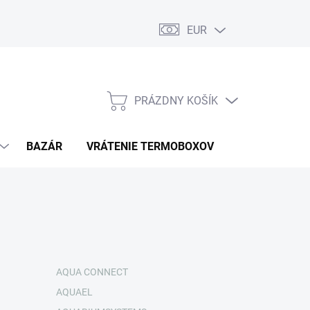
EUR
PRÁZDNY KOŠÍK
NÁKUPNÝ
KOŠÍK
BAZÁR
VRÁTENIE TERMOBOXOV
PODMIENKY 
AQUA CONNECT
AQUAEL