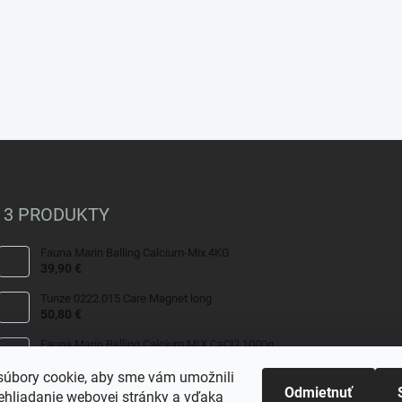
 3 PRODUKTY
Fauna Marin Balling Calcium-Mix 4KG
39,90 €
Tunze 0222.015 Care Magnet long
50,80 €
Fauna Marin Balling Calcium MIX CaCl2 1000g
13,90 €
úbory cookie, aby sme vám umožnili
Odmietnuť
ehliadanie webovej stránky a vďaka