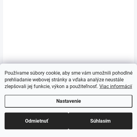
NOVINKA
98004
TIP
Používame súbory cookie, aby sme vám umožnili pohodlné
prehliadanie webovej stránky a vďaka analýze neustále
zlepšovali jej funkcie, výkon a použiteľnosť.
Viac informácií
Nastavenie
Odmietnuť
Súhlasím
SKLADOM
(
1 KS
)