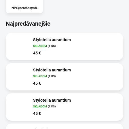
NPS(nefotosyntetické)
Najpredávanejšie
Stylotella aurantium
SKLADOM
(
1 KS
)
45 €
Stylotella aurantium
SKLADOM
(
1 KS
)
45 €
Stylotella aurantium
SKLADOM
(
1 KS
)
45 €