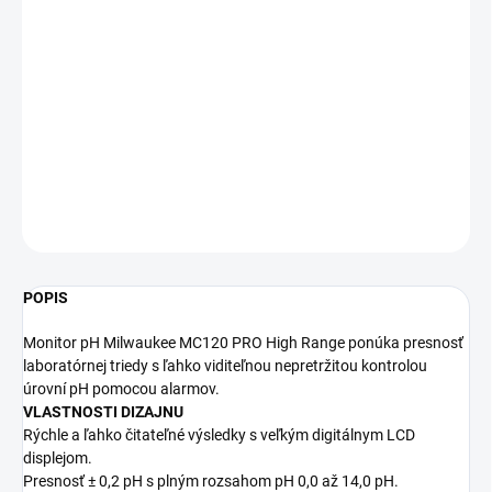
DORUČENIA
−
+
Pridať do košíka
Monitor pH Milwaukee MC120 PRO
DETAILNÉ INFORMÁCIE
OPÝTAŤ SA
STRÁŽIŤ
POPIS
Monitor pH Milwaukee MC120 PRO High Range ponúka presnosť
laboratórnej triedy s ľahko viditeľnou nepretržitou kontrolou
úrovní pH pomocou alarmov.
VLASTNOSTI DIZAJNU
Rýchle a ľahko čitateľné výsledky s veľkým digitálnym LCD
displejom.
Presnosť ± 0,2 pH s plným rozsahom pH 0,0 až 14,0 pH.