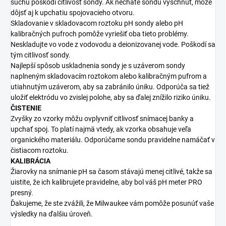
suchu poškodí citlivosť sondy. Ak necháte sondu vyschnúť, môže
dôjsť aj k upchatiu spojovacieho otvoru.
Skladovanie v skladovacom roztoku pH sondy alebo pH
kalibračných pufroch pomôže vyriešiť oba tieto problémy.
Neskladujte vo vode z vodovodu a deionizovanej vode. Poškodí sa
tým citlivosť sondy.
Najlepší spôsob uskladnenia sondy je s uzáverom sondy
naplneným skladovacím roztokom alebo kalibračným pufrom a
utiahnutým uzáverom, aby sa zabránilo úniku. Odporúča sa tiež
uložiť elektródu vo zvislej polohe, aby sa ďalej znížilo riziko úniku.
ČISTENIE
Zvyšky zo vzorky môžu ovplyvniť citlivosť snímacej banky a
upchať spoj. To platí najmä vtedy, ak vzorka obsahuje veľa
organického materiálu. Odporúčame sondu pravidelne namáčať v
čistiacom roztoku.
KALIBRÁCIA
Žiarovky na snímanie pH sa časom stávajú menej citlivé, takže sa
uistite, že ich kalibrujete pravidelne, aby bol váš pH meter PRO
presný.
Ďakujeme, že ste zvážili, že Milwaukee vám pomôže posunúť vaše
výsledky na ďalšiu úroveň.