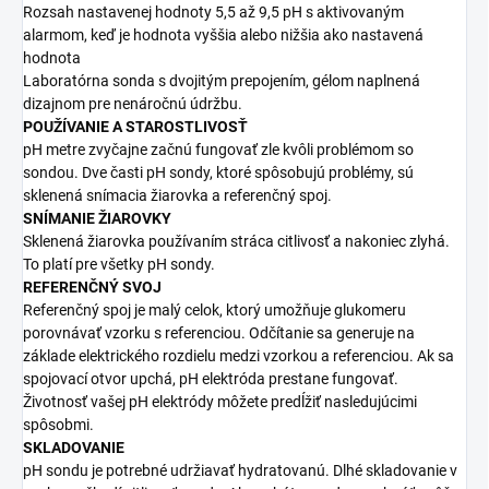
Rozsah nastavenej hodnoty 5,5 až 9,5 pH s aktivovaným
alarmom, keď je hodnota vyššia alebo nižšia ako nastavená
hodnota
Laboratórna sonda s dvojitým prepojením, gélom naplnená
dizajnom pre nenáročnú údržbu.
POUŽÍVANIE A STAROSTLIVOSŤ
pH metre zvyčajne začnú fungovať zle kvôli problémom so
sondou. Dve časti pH sondy, ktoré spôsobujú problémy, sú
sklenená snímacia žiarovka a referenčný spoj.
SNÍMANIE ŽIAROVKY
Sklenená žiarovka používaním stráca citlivosť a nakoniec zlyhá.
To platí pre všetky pH sondy.
REFERENČNÝ SVOJ
Referenčný spoj je malý celok, ktorý umožňuje glukomeru
porovnávať vzorku s referenciou. Odčítanie sa generuje na
základe elektrického rozdielu medzi vzorkou a referenciou. Ak sa
spojovací otvor upchá, pH elektróda prestane fungovať.
Životnosť vašej pH elektródy môžete predĺžiť nasledujúcimi
spôsobmi.
SKLADOVANIE
pH sondu je potrebné udržiavať hydratovanú. Dlhé skladovanie v