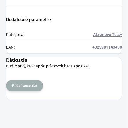
Dodatočné parametre
Kategória
:
Akváriové Testy
EAN
:
4025901143430
Diskusia
Buďte prvý, kto napíše príspevok k tejto položke.
Pridať komentár