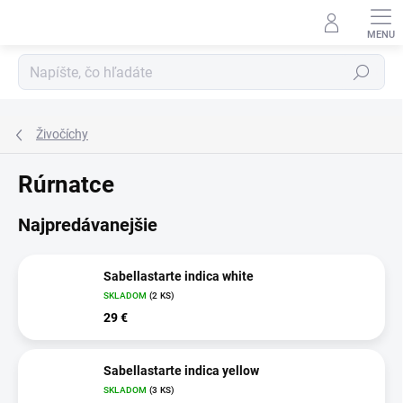
Prejsť
na
obsah
Hľadať
Živočíchy
Rúrnatce
Najpredávanejšie
Sabellastarte indica white
SKLADOM
(
2 KS
)
29 €
Sabellastarte indica yellow
SKLADOM
(
3 KS
)