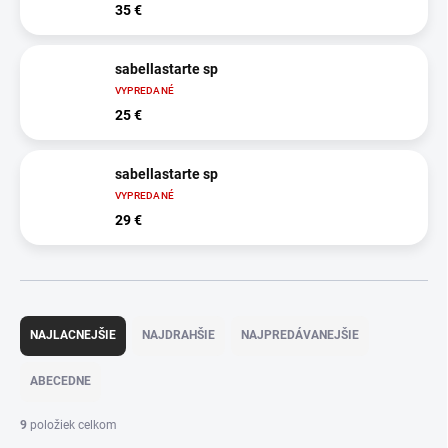
35 €
sabellastarte sp
VYPREDANÉ
25 €
sabellastarte sp
VYPREDANÉ
29 €
R
a
NAJLACNEJŠIE
NAJDRAHŠIE
NAJPREDÁVANEJŠIE
d
e
ABECEDNE
n
i
9
položiek celkom
e