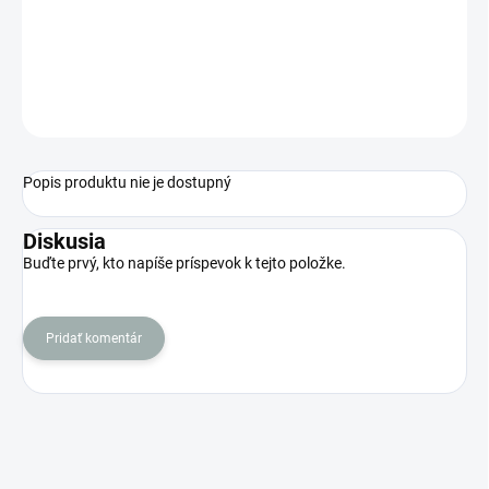
−
+
Pridať do košíka
OPÝTAŤ SA
STRÁŽIŤ
Popis produktu nie je dostupný
Diskusia
Buďte prvý, kto napíše príspevok k tejto položke.
Pridať komentár