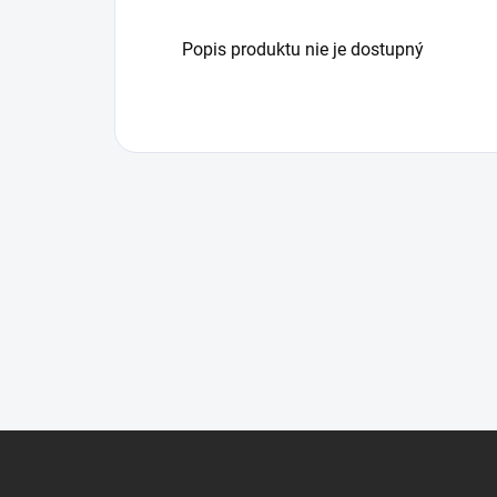
Popis produktu nie je dostupný
Z
á
p