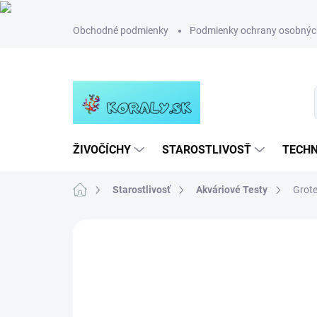
Prejsť
Obchodné podmienky
Podmienky ochrany osobnýc
na
obsah
ŽIVOČÍCHY
STAROSTLIVOSŤ
TECHN
Domov
Starostlivosť
Akváriové Testy
Grot
Neohodnotené
Podrobnosti hodn