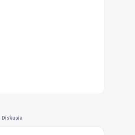
026
MOŽNOSTI DORUČENIA
Pridať do košíka
OPÝTAŤ SA
STRÁŽIŤ
Diskusia