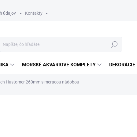
h údajov
Kontakty
Hľadať
IKA
MORSKÉ AKVÁRIOVÉ KOMPLETY
DEKORÁCIE
ech Hustomer 260mm s meracou nádobou
otenia
ZNAČKA:
SP
19,90 €
16,18 € bez DPH