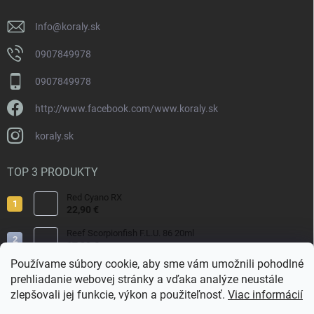
v
e
k
y
Info
@
koraly.sk
v
ý
0907849978
p
i
0907849978
s
u
http://www.facebook.com/www.koraly.sk
koraly.sk
TOP 3 PRODUKTY
Red Cyano RX
22,90 €
Reef Scorpionfish F.L.U. 86 20ml
17,90 €
Používame súbory cookie, aby sme vám umožnili pohodlné
Nyos Artemis 250ml
prehliadanie webovej stránky a vďaka analýze neustále
15,50 €
zlepšovali jej funkcie, výkon a použiteľnosť.
Viac informácií