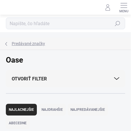
Prejsť
na
obsah
Hľadať
Predávané značky
Oase
OTVORIŤ FILTER
R
a
NAJLACNEJŠIE
NAJDRAHŠIE
NAJPREDÁVANEJŠIE
d
e
ABECEDNE
n