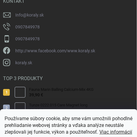
i
KONTAKT
v
e
k
y
Info
@
koraly.sk
v
ý
0907849978
p
i
0907849978
s
u
http://www.facebook.com/www.koraly.sk
koraly.sk
TOP 3 PRODUKTY
Fauna Marin Balling Calcium-Mix 4KG
39,90 €
Tunze 0222.015 Care Magnet long
50,80 €
Používame súbory cookie, aby sme vám umožnili pohodlné
Fauna Marin Balling Calcium MIX CaCl2 1000g
prehliadanie webovej stránky a vďaka analýze neustále
13,90 €
zlepšovali jej funkcie, výkon a použiteľnosť.
Viac informácií