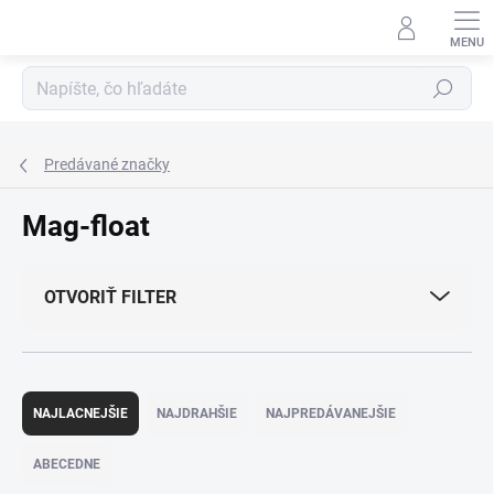
Prejsť
na
obsah
Hľadať
Predávané značky
Mag-float
OTVORIŤ FILTER
R
a
NAJLACNEJŠIE
NAJDRAHŠIE
NAJPREDÁVANEJŠIE
d
e
ABECEDNE
n