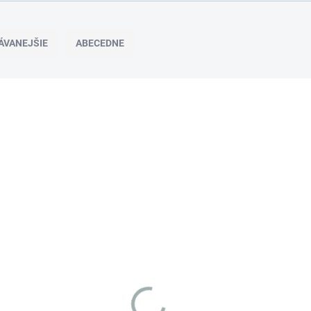
ÁVANEJŠIE
ABECEDNE
NOVINKA
NO
CH_GLAM.FILTR.WEGL.
TIP
TIP
SKLADOM U DODÁVATEĽA
(
1 KS
)