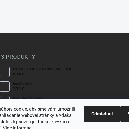
c
i
e
p
r
v
k
y
v
ý
 3 PRODUKTY
p
i
s
MICROBE-LIFT MAGNESIUM 118ML
u
6,74 €
lepidlo Grey
7,70 €
Reef Salt 2kg Bag.
9,80 €
úbory cookie, aby sme vám umožnili
Odmietnuť
ehliadanie webovej stránky a vďaka
tále zlepšovali jej funkcie, výkon a
ť.
Viac informácií