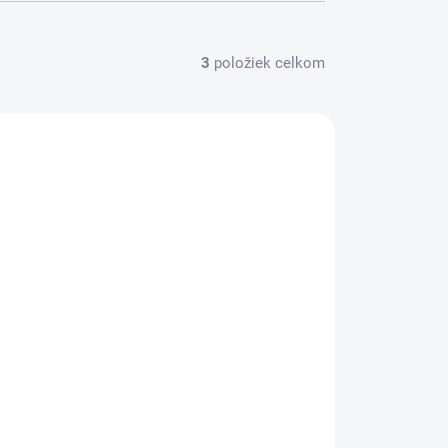
3
položiek celkom
VINKA
CH_GLAMORCA ZYWICA
SKLADOM U DODÁVATEĽA
(
2 KS
)