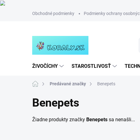
Prejsť
Obchodné podmienky
Podmienky ochrany osobnýc
na
obsah
ŽIVOČÍCHY
STAROSTLIVOSŤ
TECHN
Domov
Predávané značky
Benepets
Benepets
Žiadne produkty značky
Benepets
sa nenašli...