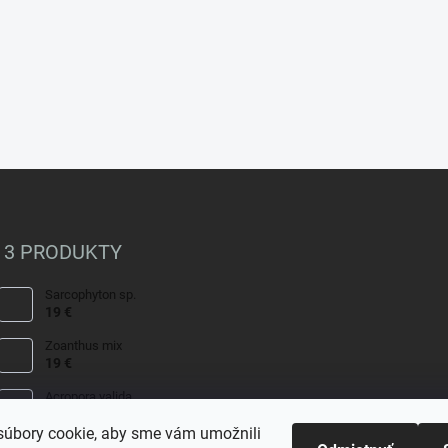
 3 PRODUKTY
Sarcophyton sp.
19 €
Zoanthus mix
19 €
Acropora valida
15 €
úbory cookie, aby sme vám umožnili