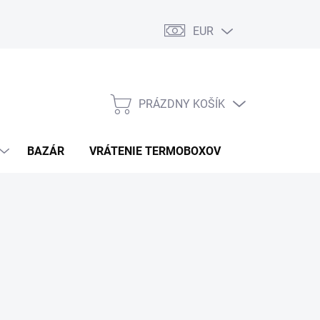
EUR
PRÁZDNY KOŠÍK
NÁKUPNÝ
KOŠÍK
BAZÁR
VRÁTENIE TERMOBOXOV
PODMIENKY 