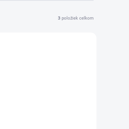
3
položiek celkom
VINKA
14823
2 AŽ 5 DNÍ