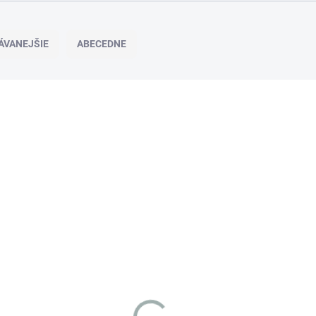
ÁVANEJŠIE
ABECEDNE
NOVINKA
NO
14826
TIP
TIP
2 AŽ 5 DNÍ