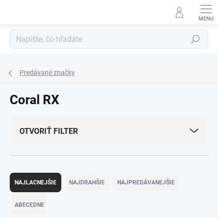
Prejsť
na
obsah
Hľadať
Predávané značky
Coral RX
OTVORIŤ FILTER
R
a
NAJLACNEJŠIE
NAJDRAHŠIE
NAJPREDÁVANEJŠIE
d
e
ABECEDNE
n