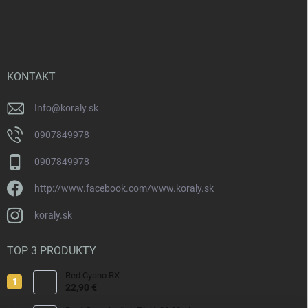
Z
a
á
c
p
i
e
ä
p
t
r
i
KONTAKT
v
e
k
y
Info
@
koraly.sk
v
ý
0907849978
p
i
0907849978
s
u
http://www.facebook.com/www.koraly.sk
koraly.sk
TOP 3 PRODUKTY
Red Cyano RX
22,90 €