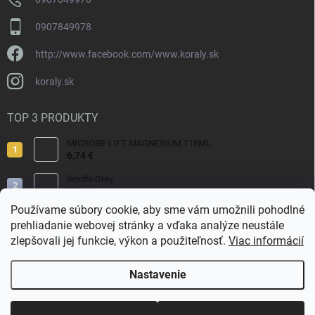
p
i
0907849978
s
u
http://www.facebook.com/www.koraly.sk
koraly.sk
TOP 3 PRODUKTY
MICROBE-LIFT MAGNESIUM 118ML
6,74 €
lepidlo Grey
7,70 €
Používame súbory cookie, aby sme vám umožnili pohodlné
Reef Salt 2kg Bag.
prehliadanie webovej stránky a vďaka analýze neustále
9,80 €
zlepšovali jej funkcie, výkon a použiteľnosť.
Viac informácií
Nastavenie
Copyright 2026
Koraly.sk
. Všetky práva vyhradené.