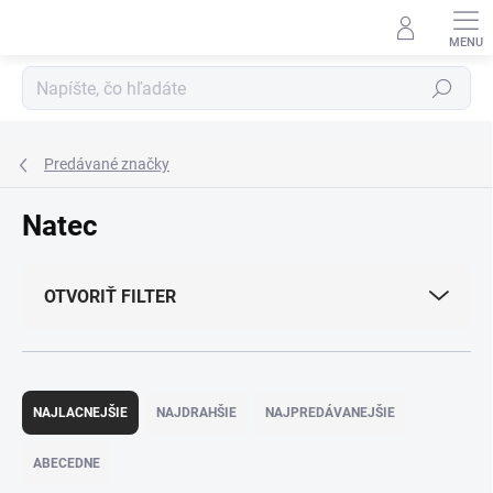
Prejsť
na
obsah
Hľadať
Predávané značky
Natec
OTVORIŤ FILTER
R
a
NAJLACNEJŠIE
NAJDRAHŠIE
NAJPREDÁVANEJŠIE
d
e
ABECEDNE
n