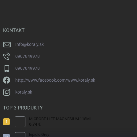
á
p
ä
t
i
KONTAKT
e
Info
@
koraly.sk
0907849978
0907849978
http://www.facebook.com/www.koraly.sk
koraly.sk
TOP 3 PRODUKTY
MICROBE-LIFT MAGNESIUM 118ML
6,74 €
lepidlo Grey