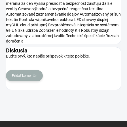
merania za deň Vyššia presnosť a bezpečnosť zaisťujú ďalšie
ventily Cenovo výhodná a bezpečná reagenčná tekutina
Automatizované zaznamenávanie údajov Automatizovaný prísun
tekutín Kontrola vápnikového reaktora LED stavový displej
myGHL cloud prístupný Bezproblémová integrácia so systémom
GHL Nízka údržba Zobrazenie hodnoty KH Robustný dizajn
zabudovaný v laboratórnej kvalite Technické špecifikácie Rozsah
doručenia
Diskusia
Buďte prvý, kto napíše príspevok k tejto položke.
Pridať komentár
Z