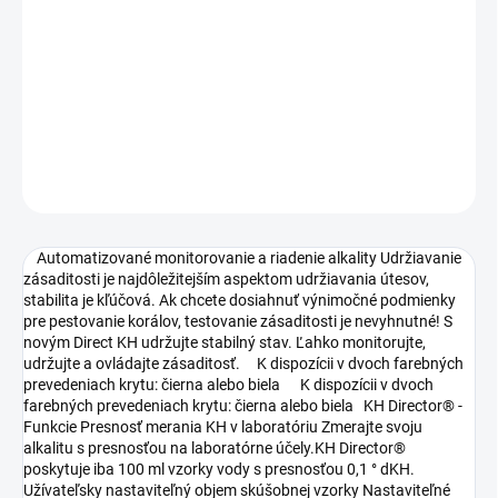
DORUČENIA
−
+
Pridať do košíka
DETAILNÉ INFORMÁCIE
OPÝTAŤ SA
STRÁŽIŤ
Automatizované monitorovanie a riadenie alkality Udržiavanie
zásaditosti je najdôležitejším aspektom udržiavania útesov,
stabilita je kľúčová. Ak chcete dosiahnuť výnimočné podmienky
pre pestovanie korálov, testovanie zásaditosti je nevyhnutné! S
novým Direct KH udržujte stabilný stav. Ľahko monitorujte,
udržujte a ovládajte zásaditosť. K dispozícii v dvoch farebných
prevedeniach krytu: čierna alebo biela K dispozícii v dvoch
farebných prevedeniach krytu: čierna alebo biela KH Director® -
Funkcie Presnosť merania KH v laboratóriu Zmerajte svoju
alkalitu s presnosťou na laboratórne účely.KH Director®
poskytuje iba 100 ml vzorky vody s presnosťou 0,1 ° dKH.
Užívateľsky nastaviteľný objem skúšobnej vzorky Nastaviteľné