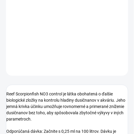
DORUČENIA
−
+
Pridať do košíka
Reef Scorpionfish NO3 control je látka obohatená o ďalšie
biologické zložky na kontrolu hladiny dusičnanov v akváriu.
DETAILNÉ INFORMÁCIE
OPÝTAŤ SA
STRÁŽIŤ
Reef Scorpionfish NO3 control je látka obohatená o ďalšie
biologické zložky na kontrolu hladiny dusičnanov v akváriu. Jeho
jemná krivka účinku umožňuje rovnomerné a primerané zníženie
dusičnanov bez toho, aby spôsobovala zbytočné výkyvy v iných
parametroch.
Odporúčaná dávka: Začnite s 0,25 ml na 100 litrov. Dávku je