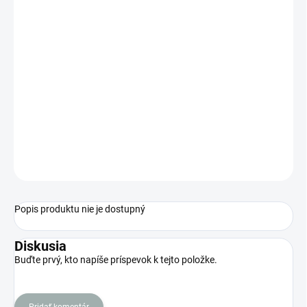
Jednotková
SKLADOM
(
6 KS
)
cena:
MÔŽEME
DORUČIŤ DO:
11.8.2026
MOŽNOSTI
DORUČENIA
−
+
Pridať do košíka
OPÝTAŤ SA
STRÁŽIŤ
Popis produktu nie je dostupný
Diskusia
Buďte prvý, kto napíše príspevok k tejto položke.