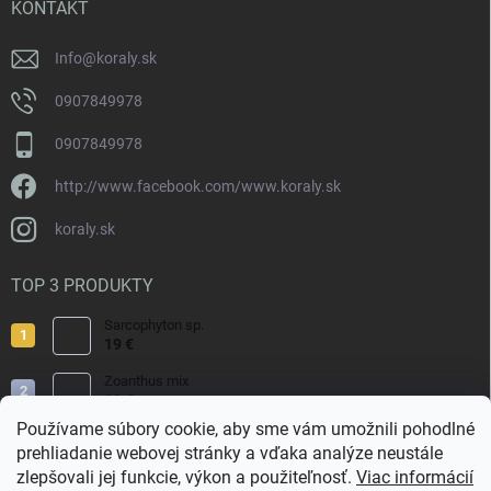
i
KONTAKT
e
Info
@
koraly.sk
0907849978
0907849978
http://www.facebook.com/www.koraly.sk
koraly.sk
TOP 3 PRODUKTY
Sarcophyton sp.
19 €
Zoanthus mix
19 €
Používame súbory cookie, aby sme vám umožnili pohodlné
Acropora valida
prehliadanie webovej stránky a vďaka analýze neustále
15 €
zlepšovali jej funkcie, výkon a použiteľnosť.
Viac informácií