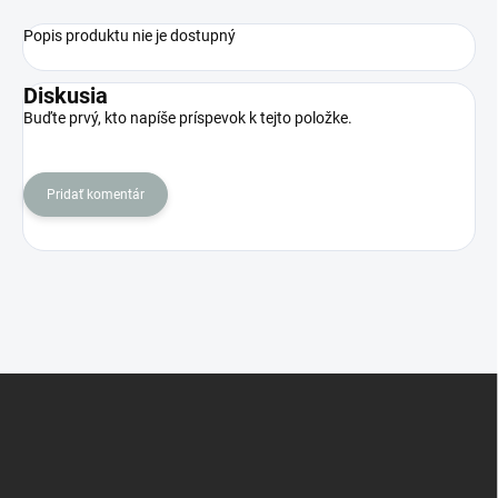
Popis produktu nie je dostupný
Diskusia
Buďte prvý, kto napíše príspevok k tejto položke.
Pridať komentár
Z
á
p
ä
t