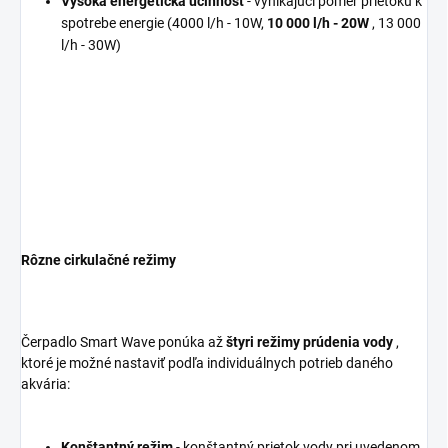
Vysoká energetická účinnosť
- vynikajúci pomer prietoku k
spotrebe energie (4000 l/h - 10W,
10 000 l/h - 20W
, 13 000
l/h - 30W)
Rôzne cirkulačné režimy
Čerpadlo Smart Wave ponúka až
štyri režimy prúdenia vody
,
ktoré je možné nastaviť podľa individuálnych potrieb daného
akvária:
Konštantný režim
- konštantný prietok vody pri uvedenom