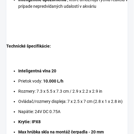
prípade nepredvídaných udalostí v akváriu
Technické špecifikácie:
Inteligentná vlna 20
Prietok vody:
10.000 L/h
Rozmery: 7.3 x 5.5 x 7.3 cm / 2.9 x 2.2 x 2.9 in
Ovládač/rozmery displeja: 7 x 2.5 x 7 cm (2.8 x 1 x 2.8 in)
Napätie: 24V DC 0.75A
Krytie: IPX8
Max hrúbka skla na montáž čerpadla - 20 mm