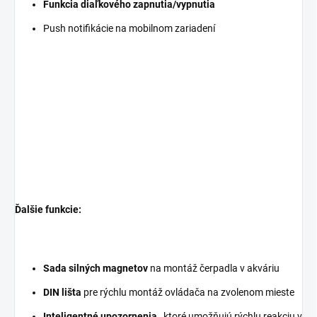
Funkcia diaľkového zapnutia/vypnutia
Push notifikácie na mobilnom zariadení
Ďalšie funkcie:
Sada silných magnetov
na montáž čerpadla v akváriu
DIN lišta
pre rýchlu montáž ovládača na zvolenom mieste
Inteligentné upozornenia
, ktoré umožňujú rýchlu reakciu v