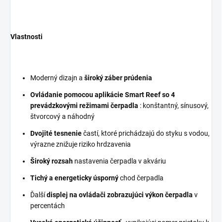
Vlastnosti
Moderný dizajn a
široký záber prúdenia
Ovládanie pomocou aplikácie Smart Reef so 4
prevádzkovými režimami čerpadla
: konštantný, sínusový,
štvorcový a náhodný
Dvojité tesnenie
častí, ktoré prichádzajú do styku s vodou,
výrazne znižuje riziko hrdzavenia
Široký rozsah
nastavenia čerpadla v akváriu
Tichý a energeticky úsporný
chod čerpadla
Ďalší
displej na ovládači zobrazujúci výkon čerpadla
v
percentách