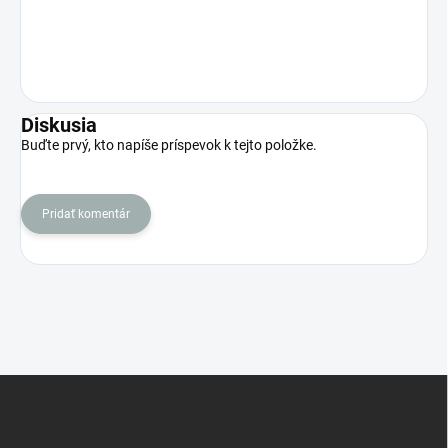
Diskusia
Buďte prvý, kto napíše príspevok k tejto položke.
Pridať komentár
Z
á
p