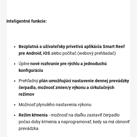
Inteligentné funkcie:
Bezplatná a užívateľsky prívetivá aplikácia Smart Reef
pre Android, iOS
alebo počítač (webový prehliadač)
Úplne
nové rozhranie pre rýchlu a jednoduchú
konfiguráciu
Prehľadný
plán umožňujúci nastavenie dennej prevádzky
čerpadla, možnosť zmien/y výkonu a cirkulačných
režimov
Možnosť plynulého nastavenia výkonu
Režim kŕmenia
- možnosť na diaľku zastaviť čerpadlo
počas doby kŕmenia a naprogramovať, kedy sa má obnoviť
prevádzka