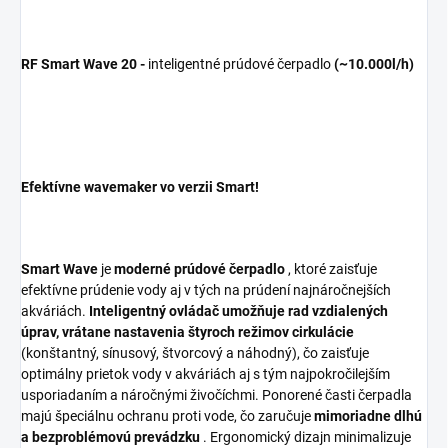
RF Smart Wave 20 -
inteligentné prúdové čerpadlo
(~10.000l/h)
Efektívne wavemaker vo verzii Smart!
Smart Wave
je
moderné prúdové čerpadlo
, ktoré zaisťuje
efektívne prúdenie vody aj v tých na prúdení najnáročnejších
akváriách.
Inteligentný ovládač umožňuje rad vzdialených
úprav, vrátane nastavenia štyroch režimov cirkulácie
(konštantný, sínusový, štvorcový a náhodný), čo zaisťuje
optimálny prietok vody v akváriách aj s tým najpokročilejším
usporiadaním a náročnými živočíchmi. Ponorené časti čerpadla
majú špeciálnu ochranu proti vode, čo zaručuje
mimoriadne dlhú
a bezproblémovú prevádzku
. Ergonomický dizajn minimalizuje