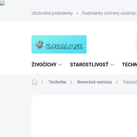
Prejsť
Obchodné podmienky
Podmienky ochrany osobnýc
na
obsah
ŽIVOČÍCHY
STAROSTLIVOSŤ
TECHN
Domov
Technika
Reverzná osmóza
Čerpadl
Neohodnotené
Podrobnosti hodn
NOVINKA
TIP