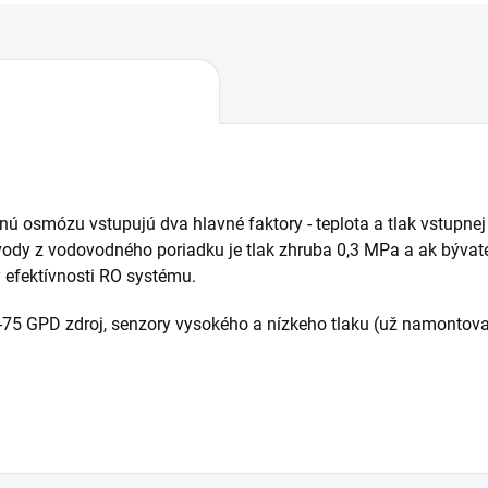
rznú osmózu vstupujú dva hlavné faktory - teplota a tlak vstupne
 vody z vodovodného poriadku je tlak zhruba 0,3 MPa a ak býva
y efektívnosti RO systému.
50-75 GPD zdroj, senzory vysokého a nízkeho tlaku (už namonto