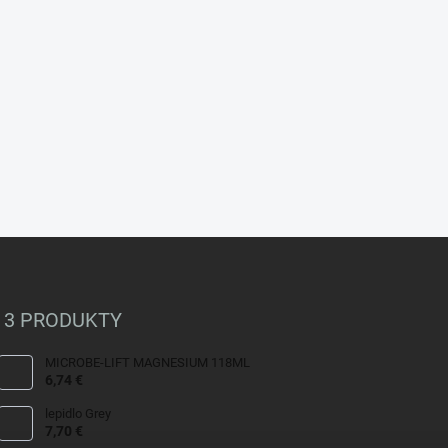
 3 PRODUKTY
MICROBE-LIFT MAGNESIUM 118ML
6,74 €
lepidlo Grey
7,70 €