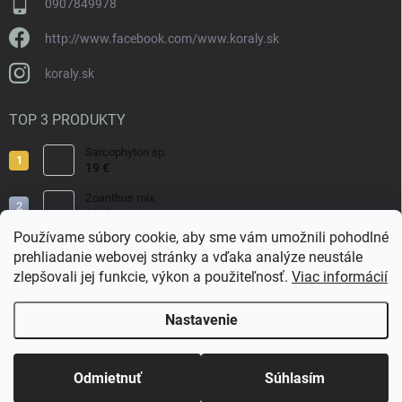
0907849978
http://www.facebook.com/www.koraly.sk
koraly.sk
TOP 3 PRODUKTY
Sarcophyton sp.
19 €
Zoanthus mix
19 €
Používame súbory cookie, aby sme vám umožnili pohodlné
Acropora valida
prehliadanie webovej stránky a vďaka analýze neustále
15 €
zlepšovali jej funkcie, výkon a použiteľnosť.
Viac informácií
Nastavenie
Copyright 2026
Koraly.sk
. Všetky práva vyhradené.
Odmietnuť
Súhlasím
Vytvoril Shoptet