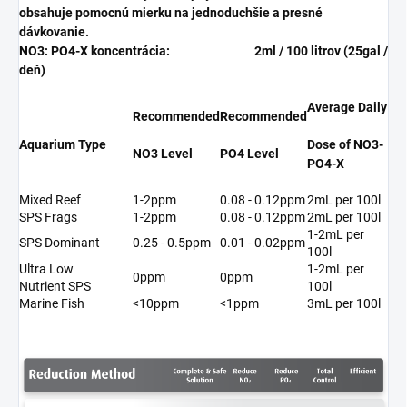
obsahuje pomocnú mierku na jednoduchšie a presné
dávkovanie.
NO3: PO4-X koncentrácia:
2ml / 100 litrov (25gal /
deň)
Average Daily
Recommended
Recommended
Aquarium Type
Dose of NO3-
NO3 Level
PO4 Level
PO4-X
Mixed Reef
1-2ppm
0.08 - 0.12ppm
2mL per 100l
SPS Frags
1-2ppm
0.08 - 0.12ppm
2mL per 100l
1-2mL per
SPS Dominant
0.25 - 0.5ppm
0.01 - 0.02ppm
100l
Ultra Low
1-2mL per
0ppm
0ppm
Nutrient SPS
100l
Marine Fish
<10ppm
<1ppm
3mL per 100l