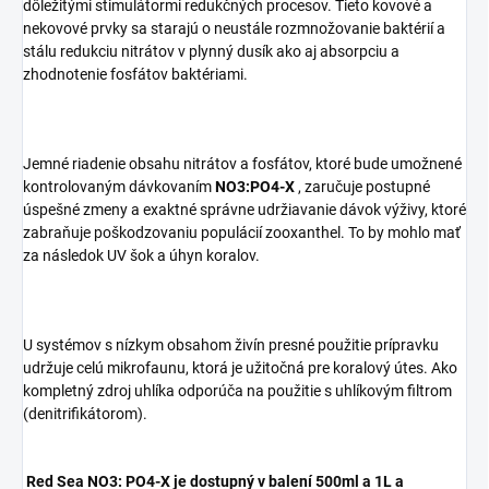
dôležitými stimulátormi redukčných procesov. Tieto kovové a
nekovové prvky sa starajú o neustále rozmnožovanie baktérií a
stálu redukciu nitrátov v plynný dusík ako aj absorpciu a
zhodnotenie fosfátov baktériami.
Jemné riadenie obsahu nitrátov a fosfátov, ktoré bude umožnené
kontrolovaným dávkovaním
NO3:PO4-X
, zaručuje postupné
úspešné zmeny a exaktné správne udržiavanie dávok výživy, ktoré
zabraňuje poškodzovaniu populácií zooxanthel. To by mohlo mať
za následok UV šok a úhyn koralov.
U systémov s nízkym obsahom živín presné použitie prípravku
udržuje celú mikrofaunu, ktorá je užitočná pre koralový útes. Ako
kompletný zdroj uhlíka odporúča na použitie s uhlíkovým filtrom
(denitrifikátorom).
Red Sea NO3: PO4-X je dostupný v balení 500ml a 1L a