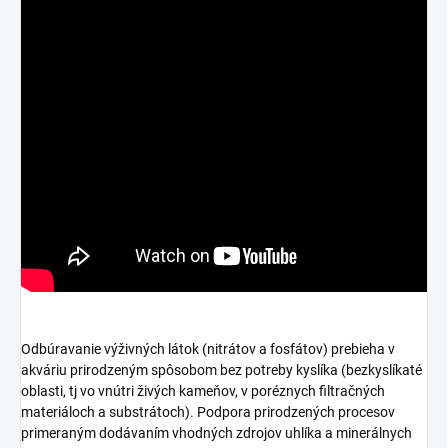
Odbúravanie výživných látok (nitrátov a fosfátov) prebieha v
akváriu prirodzeným spôsobom bez potreby kyslíka (bezkyslíkaté
oblasti, tj vo vnútri živých kameňov, v poréznych filtračných
materiáloch a substrátoch). Podpora prirodzených procesov
primeraným dodávaním vhodných zdrojov uhlíka a minerálnych