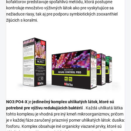
kofaktorov predstavuje spoľahlivú metódu, ktorá postupne
kontroluje množstvo výživných látok ako pre vyskytujúce sa
nežiaduce riasy, tak aj pre podporu symbiotických zooxanthiel
žijúcich s koralmi.
NO3:PO4-X
je
jedinečný komplex uhlíkatých látok, ktoré sú
potrebné pre výživu redukujúcich baktérií
. Každá uhlíkatá látka
tohto komplexu je vhodná pre iný kmeň mikroorganizmov, pričom
je v každej fáze zaručený priaznivý pomer uhlíkatých látok: dusíka:
fosforu. Komplex obsahuje iné organicky viazané prvky, ktoré sú