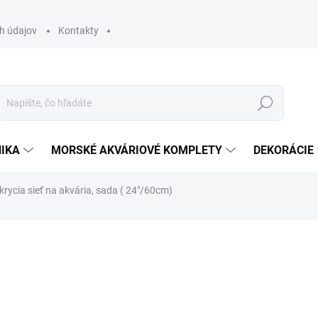
h údajov
Kontakty
Hľadať
IKA
MORSKÉ AKVÁRIOVÉ KOMPLETY
DEKORÁCIE
krycia sieť na akvária, sada ( 24"/60cm)
otenia
ZNAČKA:
REDSEA
69,90 €