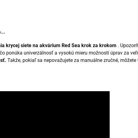
...
ia krycej siete na akvárium Red Sea krok za krokom
. Upozorňu
aľ čo ponúka univerzálnosť a vysokú mieru možností úprav za v
osť.
Takže, pokiaľ sa nepovažujete za manuálne zručné, môžete 