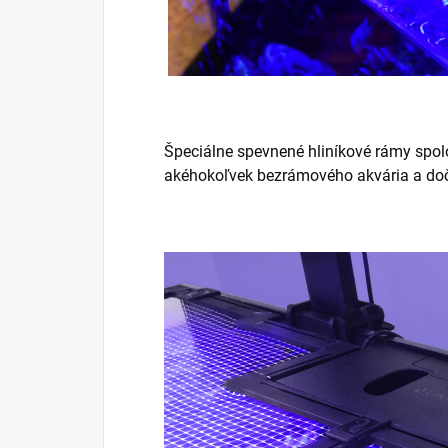
Špeciálne spevnené hliníkové rámy spolo
akéhokoľvek bezrámového akvária a dočas