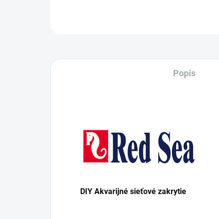
Popis
DIY Akvarijné sieťové zakrytie