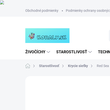
Prejsť
Obchodné podmienky
Podmienky ochrany osobnýc
na
obsah
ŽIVOČÍCHY
STAROSTLIVOSŤ
TECHN
Domov
Starostlivosť
Krycie sieťky
Red Sea 
Neohodnotené
Podrobnosti hodn
NOVINKA
TIP