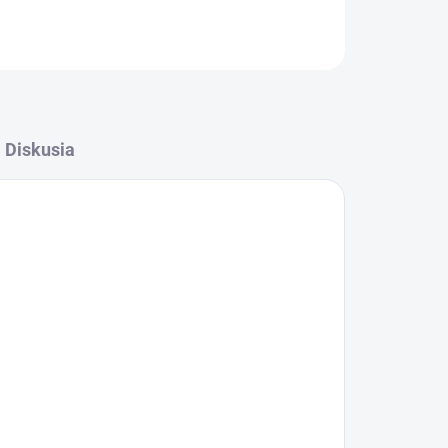
OPÝTAŤ SA
STRÁŽIŤ
Diskusia