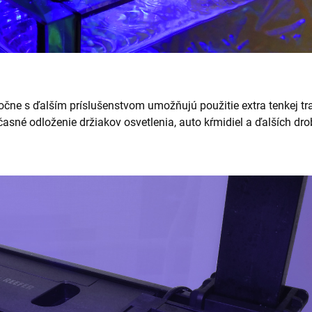
čne s ďalším príslušenstvom umožňujú použitie extra tenkej tra
né odloženie držiakov osvetlenia, auto kŕmidiel a ďalších dro