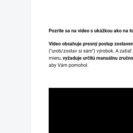
Pozrite sa na video s ukážkou ako na to
Video obsahuje presný postup zostaven
("urob/zostav si sám") výrobok. A zati
mieru,
vyžaduje určitú manuálnu zručn
aby Vám pomohol.