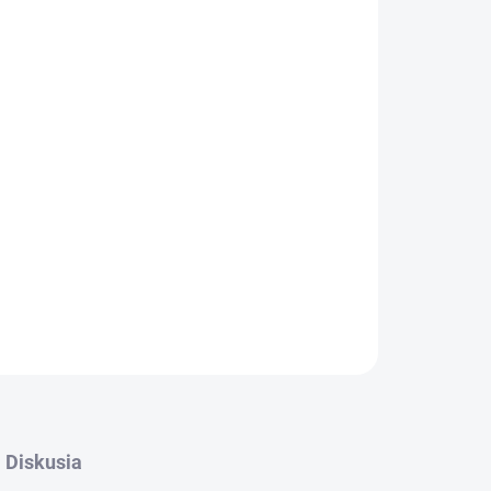
OPÝTAŤ SA
STRÁŽIŤ
Diskusia