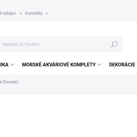
h údajov
Kontakty
Hľadať
IKA
MORSKÉ AKVÁRIOVÉ KOMPLETY
DEKORÁCIE
i (female)
otenia
ZNAČKA:
SP
25 €