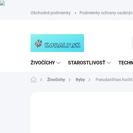
Prejsť
Obchodné podmienky
Podmienky ochrany osobnýc
na
obsah
ŽIVOČÍCHY
STAROSTLIVOSŤ
TECHN
Domov
Živočíchy
Ryby
Pseudanthias huchti
Neohodnotené
Podrobnosti hodn
NOVINKA