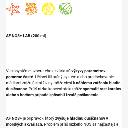
AF NO3+ LAB (200 ml)
V ekosystéme uzavretého akvária
sú výkyvy parametrov
pomerne časté.
Účinný filtračný systém alebo predávkovanie
médiami znižujúcimi živiny môže viesť k
náhlemu zníženiu hladín
dusičnanov.
Príliš nízka koncentrácia môže
spomaliť rast koralov
alebo v horšom prípade spôsobiť trvalé poškodenie.
AF NO3+
je prípravok, ktorý
zvyšuje hladinu dusičnanov v
morských akváriách.
Problém príliš nízkeho NO3 sa najčastejšie