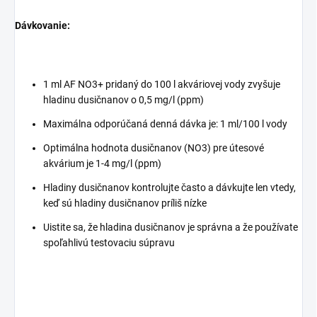
Dávkovanie:
1 ml AF NO3+ pridaný do 100 l akváriovej vody zvyšuje
hladinu dusičnanov o 0,5 mg/l (ppm)
Maximálna odporúčaná denná dávka je: 1 ml/100 l vody
Optimálna hodnota dusičnanov (NO3) pre útesové
akvárium je 1-4 mg/l (ppm)
Hladiny dusičnanov kontrolujte často a dávkujte len vtedy,
keď sú hladiny dusičnanov príliš nízke
Uistite sa, že hladina dusičnanov je správna a že používate
spoľahlivú testovaciu súpravu