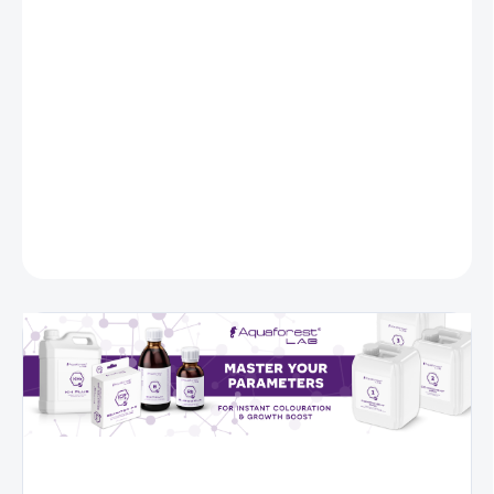
DORUČENIA
−
+
Pridať do košíka
AF NO3+
je prípravok, ktorý
zvyšuje hladinu dusičnanov v
morských akváriách.
DETAILNÉ INFORMÁCIE
OPÝTAŤ SA
STRÁŽIŤ