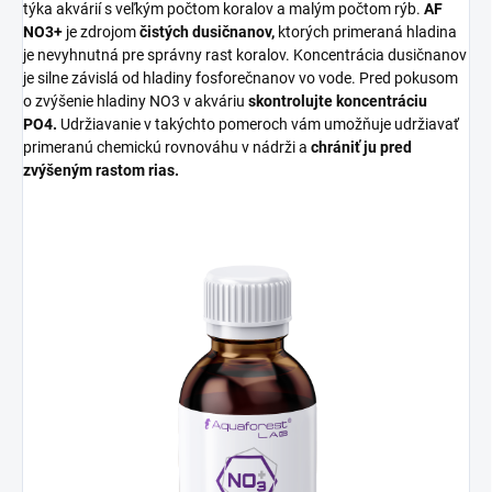
týka akvárií s veľkým počtom koralov a malým počtom rýb.
AF
NO3+
je zdrojom
čistých dusičnanov,
ktorých primeraná hladina
je nevyhnutná pre správny rast koralov. Koncentrácia dusičnanov
je silne závislá od hladiny fosforečnanov vo vode. Pred pokusom
o zvýšenie hladiny NO3 v akváriu
skontrolujte koncentráciu
PO4.
Udržiavanie v takýchto pomeroch vám umožňuje udržiavať
primeranú chemickú rovnováhu v nádrži a
chrániť ju pred
zvýšeným rastom rias.