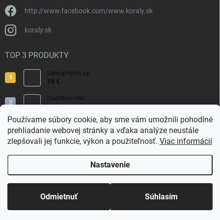
http://www.facebook.com/www.koraly.sk
koraly.sk
TOP 3 PRODUKTY
Sarcophyton sp.
19 €
Zoanthus mix
19 €
Používame súbory cookie, aby sme vám umožnili pohodlné
Acropora valida
prehliadanie webovej stránky a vďaka analýze neustále
15 €
zlepšovali jej funkcie, výkon a použiteľnosť.
Viac informácií
Nastavenie
Copyright 2026
Koraly.sk
. Všetky práva vyhradené.
Odmietnuť
Súhlasím
Vytvoril Shoptet