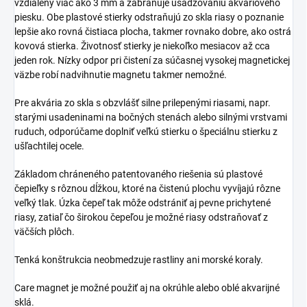
vzdialený viac ako 3 mm a zabraňuje usadzovaniu akváriového
piesku.
Obe plastové stierky odstraňujú zo skla riasy o poznanie
lepšie ako rovná čistiaca plocha, takmer rovnako dobre, ako ostrá
kovová stierka.
Životnosť stierky je niekoľko mesiacov až cca
jeden rok.
Nízky odpor pri čistení za súčasnej vysokej magnetickej
väzbe robí nadvihnutie magnetu takmer nemožné.
Pre akvária zo skla s obzvlášť silne prilepenými riasami, napr.
starými usadeninami na bočných stenách alebo silnými vrstvami
ruduch, odporúčame doplniť veľkú stierku o špeciálnu stierku z
ušľachtilej ocele.
Základom chráneného patentovaného riešenia sú plastové
čepieľky s rôznou dĺžkou, ktoré na čistenú plochu vyvíjajú rôzne
veľký tlak.
Úzka čepeľ tak môže odstrániť aj pevne prichytené
riasy, zatiaľ čo širokou čepeľou je možné riasy odstraňovať z
väčších plôch.
Tenká konštrukcia neobmedzuje rastliny ani morské koraly.
Care magnet je možné použiť aj na okrúhle alebo oblé akvarijné
sklá.