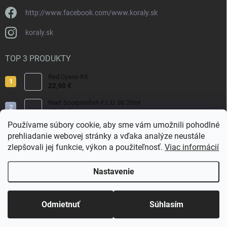
http://www.facebook.com/www.koraly.sk
koraly.sk
TOP 3 PRODUKTY
Red Cyano RX
22,90 €
Reef Scorpionfish F.L.U. 86 20ml
17,90 €
Používame súbory cookie, aby sme vám umožnili pohodlné
Nyos Artemis 250ml
prehliadanie webovej stránky a vďaka analýze neustále
15,50 €
zlepšovali jej funkcie, výkon a použiteľnosť.
Viac informácií
Nastavenie
Copyright 2026
Koraly.sk
. Všetky práva vyhradené.
Odmietnuť
Súhlasím
Vytvoril Shoptet