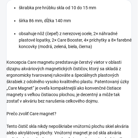
škrabka pre hrúbku skla od 10 do 15 mm
šírka 86 mm, dĺžka 140 mm
obsahuje nôž (čepeľ) z nerezovej ocele, 2× náhradné
plastové lopatky, 2× Care Booster, 4× príchytky a 8× farebné
koncovky (modrá, zelená, biela, čierna)
Koncepcia Care magnetu predstavuje čerstvý vietor v oblasti
dizajnu akváriových magnetických čističov, ktorý sa skladá z
ergonomicky tvarovanej rukoväte a špeciálnych plastových
škrabiek z odolného vysoko kvalitného plastu.
Patentovaný úzky
„Care Magnet“ je oveľa kompaktnejší ako konvenčné čistiace
magnety s veľkou čistiacou plochou, je decentný a môže tak
zostať v akváriu bez narušenia celkového dojmu.
Prečo zvoliť Care magnet?
Tento čistič skla nikdy nepoškriabe vnútornú plochu skiel akvária
alebo akrylátovej plochy.
Vnútorný magnet je od skla akvária