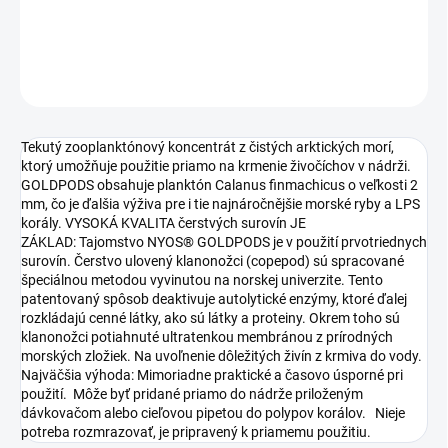
DETAILNÉ INFORMÁCIE
OPÝTAŤ SA
STRÁŽIŤ
Tekutý zooplanktónový koncentrát z čistých arktických morí,
ktorý umožňuje použitie priamo na krmenie živočíchov v nádrži.
GOLDPODS obsahuje planktón Calanus finmachicus o veľkosti 2
mm, čo je ďalšia výživa pre i tie najnáročnějšie morské ryby a LPS
korály. VYSOKÁ KVALITA čerstvých surovín JE
ZÁKLAD: Tajomstvo NYOS® GOLDPODS je v použití prvotriednych
surovín. Čerstvo ulovený klanonožci (copepod) sú spracované
špeciálnou metodou vyvinutou na norskej univerzite. Tento
patentovaný spôsob deaktivuje autolytické enzýmy, ktoré ďalej
rozkládajú cenné látky, ako sú látky a proteiny. Okrem toho sú
klanonožci potiahnuté ultratenkou membránou z prírodných
morských zložiek. Na uvoľnenie dôležitých živín z krmiva do vody.
Najväčšia výhoda: Mimoriadne praktické a časovo úsporné pri
použití. Môže byť pridané priamo do nádrže priloženým
dávkovačom alebo cieľovou pipetou do polypov korálov. Nieje
potreba rozmrazovať, je pripravený k priamemu použitiu.