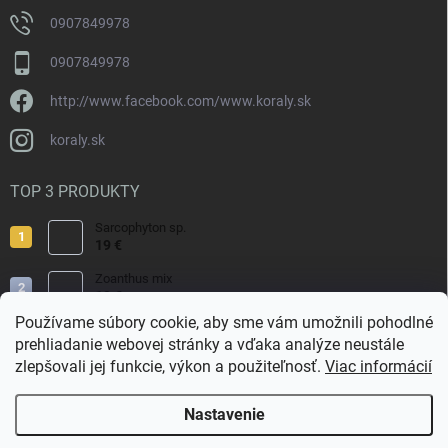
0907849978
0907849978
http://www.facebook.com/www.koraly.sk
koraly.sk
TOP 3 PRODUKTY
Sarcophyton sp.
19 €
Zoanthus mix
19 €
Používame súbory cookie, aby sme vám umožnili pohodlné
Acropora valida
prehliadanie webovej stránky a vďaka analýze neustále
15 €
zlepšovali jej funkcie, výkon a použiteľnosť.
Viac informácií
Nastavenie