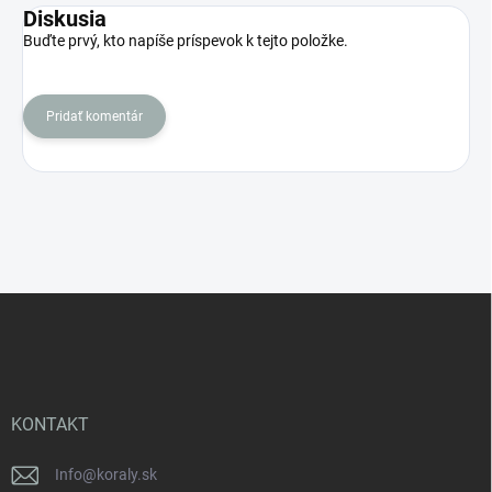
Diskusia
Buďte prvý, kto napíše príspevok k tejto položke.
Pridať komentár
Z
á
p
ä
t
i
KONTAKT
e
Info
@
koraly.sk