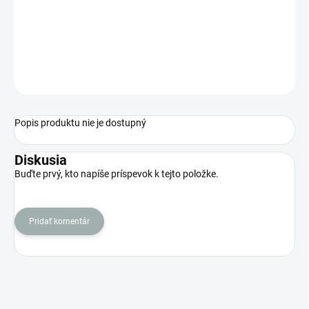
Jednotková
VYPREDANÉ
cena:
MOŽNOSTI
DORUČENIA
OPÝTAŤ SA
STRÁŽIŤ
Popis produktu nie je dostupný
Diskusia
Buďte prvý, kto napíše príspevok k tejto položke.
Pridať komentár