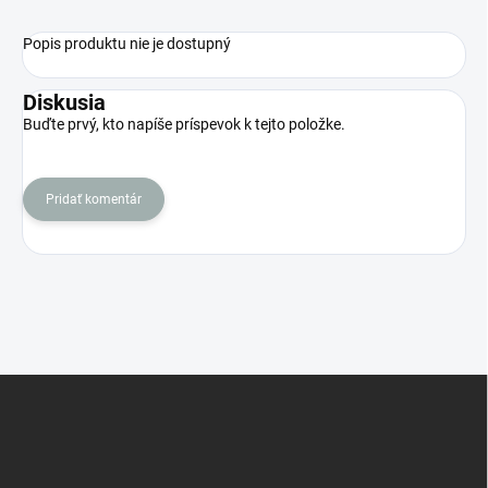
Popis produktu nie je dostupný
Diskusia
Buďte prvý, kto napíše príspevok k tejto položke.
Pridať komentár
Z
á
p
ä
t