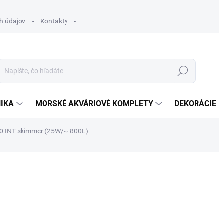
h údajov
Kontakty
Hľadať
IKA
MORSKÉ AKVÁRIOVÉ KOMPLETY
DEKORÁCIE
150 INT skimmer (25W/~ 800L)
otenia
ZNAČKA:
REEF OCTOPUS
769 €