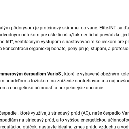
malým pôdorysom je proteínový skimmer do vane. Elite-INT sa ď
 podvodným odtokom pre ešte tichšiu/takmer tichú prevádzku, 
d lift“, ventilačným výstupom s nastavovacím kolieskom pre pres
 koncentrácii organickej bohatej peny pri jej stúpaní, a profesio
immerovým čerpadlom VarioS
, ktoré je vybavené obežným kol
m hriadeľom a ložiskom na zníženie opotrebovania a najnovšou
on a energetickú účinnosť. a bezpečnejšie operácie.
čerpadiel, ktoré využívajú striedavý prúd (AC), naše čerpadlo V
rpadlám na striedavý prúd, a to vyššou energetickou účinnosťo
reguláciou otáčok. nastavte ideálnu zmes prúdu vzduchu a vo