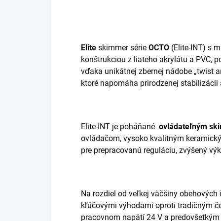
Elite
skimmer série
OCTO
(Elite-INT) s 
konštrukciou z liateho akrylátu a PVC,
vďaka unikátnej zbernej nádobe „twist an
ktoré napomáha prirodzenej stabilizácii a
Elite-INT je poháňané
ovládateľným sk
ovládačom, vysoko kvalitným keramický
pre prepracovanú reguláciu, zvýšený výk
Na rozdiel od veľkej väčšiny obehových 
kľúčovými výhodami oproti tradičným če
pracovnom napätí 24 V a predovšetkým 