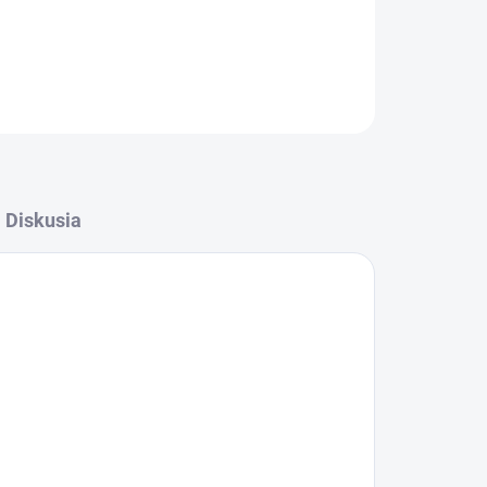
OPÝTAŤ SA
STRÁŽIŤ
Diskusia