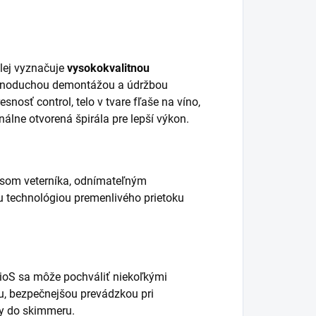
alej vyznačuje
vysokokvalitnou
jednoduchou demontážou a údržbou
nosť control, telo v tvare fľaše na víno,
nálne otvorená špirála pre lepší výkon.
esom veterníka, odnímateľným
 technológiou premenlivého prietoku
arioS sa môže pochváliť niekoľkými
u, bezpečnejšou prevádzkou pri
dy do skimmeru.