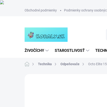
Prejsť
Obchodné podmienky
Podmienky ochrany osobnýc
na
obsah
ŽIVOČÍCHY
STAROSTLIVOSŤ
TECHN
Domov
Technika
Odpeňovače
Octo Elite 
Neohodnotené
Podrobnosti hodn
NOVINKA
TIP