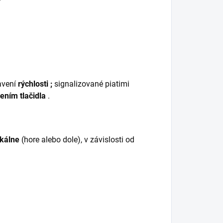
avení
rýchlosti ;
signalizované piatimi
čením tlačidla
.
ikálne
(hore alebo dole), v závislosti od