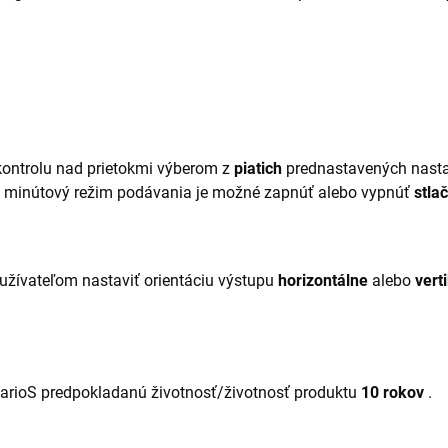
kontrolu nad prietokmi výberom z
piatich
prednastavených nast
0 minútový režim podávania je možné zapnúť alebo vypnúť
stla
užívateľom nastaviť orientáciu výstupu
horizontálne
alebo
vert
arioS predpokladanú životnosť/životnosť produktu
10 rokov
.