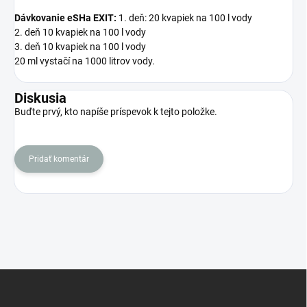
Dávkovanie eSHa EXIT:
1. deň: 20 kvapiek na 100 l vody
2. deň 10 kvapiek na 100 l vody
3. deň 10 kvapiek na 100 l vody
20 ml vystačí na 1000 litrov vody.
Diskusia
Buďte prvý, kto napíše príspevok k tejto položke.
Pridať komentár
Z
á
p