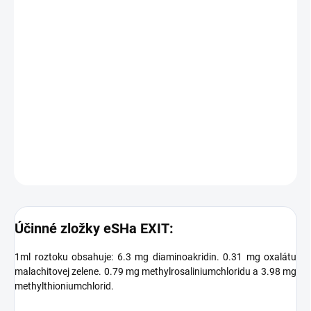
−
+
Pridať do košíka
Pri postihnutí rýb choroboplodnými pôvodcami. ktorý sa prejavuje
viac alebo menej drobnými bielymi
(Ichthyophthirius) alebo nažltlými ( Oodinium) bodkami na
plutvách a tele rýb.
DETAILNÉ INFORMÁCIE
OPÝTAŤ SA
STRÁŽIŤ
Účinné zložky eSHa EXIT:
1ml roztoku obsahuje: 6.3 mg diaminoakridin. 0.31 mg oxalátu
malachitovej zelene. 0.79 mg methylrosaliniumchloridu a 3.98 mg
methylthioniumchlorid.