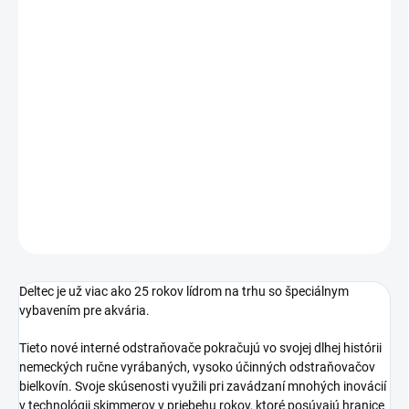
MÔŽEME
DORUČIŤ DO:
13.8.2026
MOŽNOSTI
DORUČENIA
Vnútorný odpeňovač pre morské akvárium s riadeným DC
čerpadlom.
Odpeňovač je vhodný pre akvária od 200 do 600l.
DETAILNÉ INFORMÁCIE
OPÝTAŤ SA
STRÁŽIŤ
Deltec je už viac ako 25 rokov lídrom na trhu so špeciálnym
vybavením pre akvária.
Tieto nové interné odstraňovače pokračujú vo svojej dlhej histórii
nemeckých ručne vyrábaných, vysoko účinných odstraňovačov
bielkovín. Svoje skúsenosti využili pri zavádzaní mnohých inovácií
v technológii skimmerov v priebehu rokov, ktoré posúvajú hranice