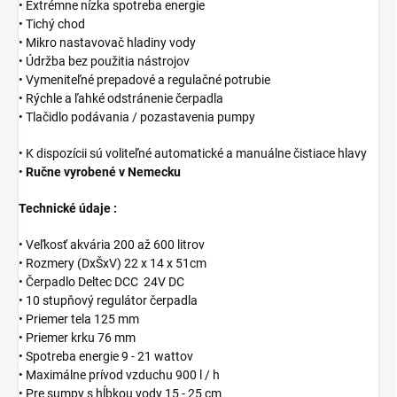
• Extrémne nízka spotreba energie
• Tichý chod
• Mikro nastavovač hladiny vody
• Údržba bez použitia nástrojov
• Vymeniteľné prepadové a regulačné potrubie
• Rýchle a ľahké odstránenie čerpadla
• Tlačidlo podávania / pozastavenia pumpy
• K dispozícii sú voliteľné automatické a manuálne čistiace hlavy
•
Ručne vyrobené v Nemecku
Technické údaje :
• Veľkosť akvária 200 až 600 litrov
• Rozmery (DxŠxV) 22 x 14 x 51cm
• Čerpadlo Deltec DCC 24V DC
• 10 stupňový regulátor čerpadla
• Priemer tela 125 mm
• Priemer krku 76 mm
• Spotreba energie 9 - 21 wattov
• Maximálne prívod vzduchu 900 l / h
• Pre sumpy s hĺbkou vody 15 - 25 cm