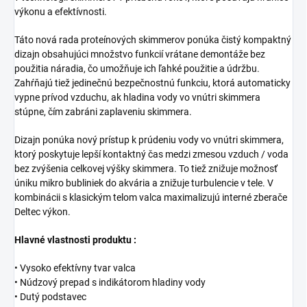
výkonu a efektívnosti.
Táto nová rada proteínových skimmerov ponúka čistý kompaktný
dizajn obsahujúci množstvo funkcií vrátane demontáže bez
použitia náradia, čo umožňuje ich ľahké použitie a údržbu.
Zahŕňajú tiež jedinečnú bezpečnostnú funkciu, ktorá automaticky
vypne prívod vzduchu, ak hladina vody vo vnútri skimmera
stúpne, čím zabráni zaplaveniu skimmera.
Dizajn ponúka nový prístup k prúdeniu vody vo vnútri skimmera,
ktorý poskytuje lepší kontaktný čas medzi zmesou vzduch / voda
bez zvýšenia celkovej výšky skimmera. To tiež znižuje možnosť
úniku mikro bubliniek do akvária a znižuje turbulencie v tele. V
kombinácii s klasickým telom valca maximalizujú interné zberače
Deltec výkon.
Hlavné vlastnosti produktu :
• Vysoko efektívny tvar valca
• Núdzový prepad s indikátorom hladiny vody
• Dutý podstavec