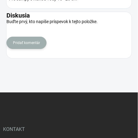
Diskusia
Buďte prvý, kto napíše príspevok k tejto položke.
Pridať komentár
Z
á
p
ä
t
i
KONTAKT
e