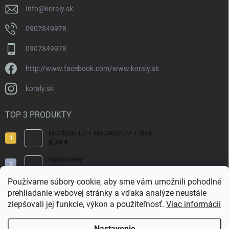
Info
@
koraly.sk
0907849978
0907849978
http://www.facebook.com/www.koraly.sk
koraly.sk
TOP 3 PRODUKTY
MICROBE-LIFT MAGNESIUM 118ML
6,74 €
lepidlo Grey
7,70 €
Používame súbory cookie, aby sme vám umožnili pohodlné
Reef Salt 2kg Bag.
prehliadanie webovej stránky a vďaka analýze neustále
9,80 €
zlepšovali jej funkcie, výkon a použiteľnosť.
Viac informácií
Nastavenie