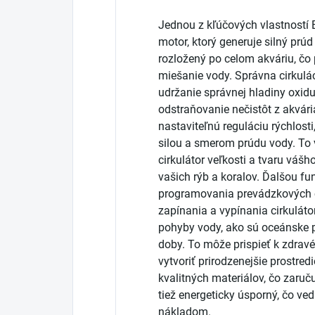
Jednou z kľúčových vlastností
motor, ktorý generuje silný prú
rozložený po celom akváriu, čo 
miešanie vody. Správna cirkulá
udržanie správnej hladiny oxidu
odstraňovanie nečistôt z akvár
nastaviteľnú reguláciu rýchlost
silou a smerom prúdu vody. To
cirkulátor veľkosti a tvaru vášh
vašich rýb a koralov. Ďalšou f
programovania prevádzkových c
zapínania a vypínania cirkuláto
pohyby vody, ako sú oceánske 
doby. To môže prispieť k zdravé
vytvoriť prirodzenejšie prostre
kvalitných materiálov, čo zaruč
tiež energeticky úsporný, čo v
nákladom.