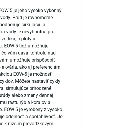
 EOW-5 je jeho vysoko výkonný
d vody. Prúd je rovnomerne
podporuje cirkuláciu a
cia vody je nevyhnutná pre
 vodíka, teploty a
ia. EOW-5 tiež umožňuje
i, čo vám dáva kontrolu nad
 vám umožňuje prispôsobiť
o akvária, ako aj preferenciám
unkciou EOW-5 je možnosť
yklov. Môžete nastaviť cykly
ra, simulujúce prirodzené
prúdy alebo zmeny dennej
mu rastu rýb a koralov a
die. EOW-5 je vyrobený z vysoko
uje odolnosť a spoľahlivosť. Je
edie k nižším prevádzkovým