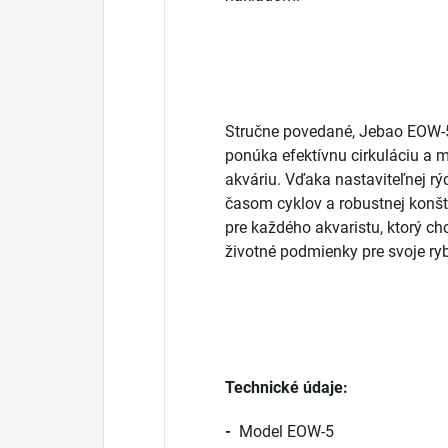
Stručne povedané, Jebao EOW-5 j
ponúka efektívnu cirkuláciu a 
akváriu. Vďaka nastaviteľnej r
časom cyklov a robustnej konšt
pre každého akvaristu, ktorý c
životné podmienky pre svoje ryb
Technické údaje:
-
Model EOW-5