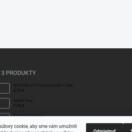
 3 PRODUKTY
MICROBE-LIFT MAGNESIUM 118ML
6,74 €
lepidlo Grey
7,70 €
Reef Salt 2kg Bag.
9,80 €
úbory cookie, aby sme vám umožnili
Odmietnuť