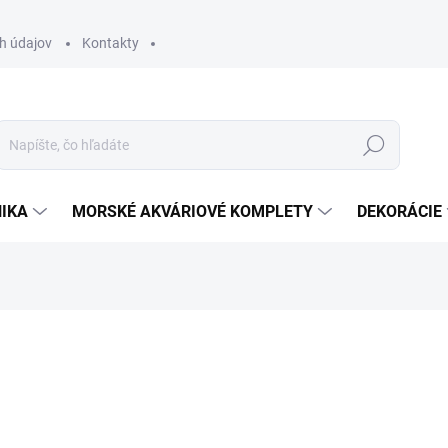
h údajov
Kontakty
Hľadať
IKA
MORSKÉ AKVÁRIOVÉ KOMPLETY
DEKORÁCIE
otenia
ZNAČKA:
JEBAO
64,80 €