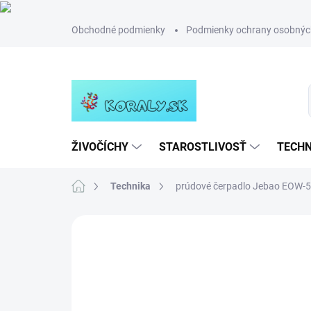
Prejsť
Obchodné podmienky
Podmienky ochrany osobnýc
na
obsah
ŽIVOČÍCHY
STAROSTLIVOSŤ
TECHN
Domov
Technika
prúdové čerpadlo Jebao EOW-5
Neohodnotené
Podrobnosti hodn
NOVINKA
TIP