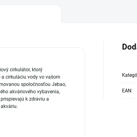
Dod
vý cirkulátor, ktorý
Kategó
 a cirkuláciu vody vo vašom
nomovanou spoločnosťou Jebao,
EAN
:
ého akváriového vybavenia,
prispievajú k zdraviu a
akváriu.