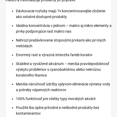
miesto a minimalizuje problémy pri príprave.
Dávkovacie roztoky majú 7× koncentrovanejšie zloženie
ako ostatné dostupné produkty
Ideálna koncentrácia v jednom – makro aj mikro elementy a
prvky podporujúce rast makro rias
Nehrozí predávkovanie stopovými prvkami ako pri iných
metódach
Enormný rast a výrazná intenzita farieb koralov
Stabilné a vyvážené akvárium – menšia pravdepodobnosť
výskytu problémov s cyanobaktériou alebo nekrózou
koralového tkaniva
Menšia náročnosť údržby vplyvom eliminácie výmeny vody
a potreby vápenných reaktorov
100% funkčnosť pre všetky typy morských akvárií
Použité iba úplne prírodné a neškodné produkty bez
kontaminantov