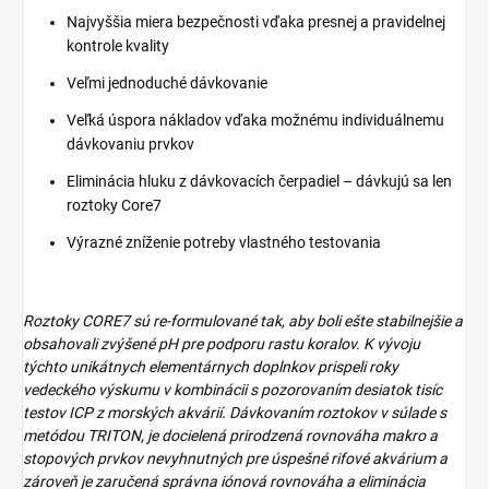
Najvyššia miera bezpečnosti vďaka presnej a pravidelnej
kontrole kvality
Veľmi jednoduché dávkovanie
Veľká úspora nákladov vďaka možnému individuálnemu
dávkovaniu prvkov
Eliminácia hluku z dávkovacích čerpadiel – dávkujú sa len
roztoky Core7
Výrazné zníženie potreby vlastného testovania
Roztoky CORE7 sú re-formulované tak, aby boli ešte stabilnejšie a
obsahovali zvýšené pH pre podporu rastu koralov.
K vývoju
týchto unikátnych elementárnych doplnkov prispeli roky
vedeckého výskumu v kombinácii s pozorovaním desiatok tisíc
testov ICP z morských akvárií.
Dávkovaním roztokov v súlade s
metódou TRITON, je docielená prirodzená rovnováha makro a
stopových prvkov nevyhnutných pre úspešné rifové akvárium a
zároveň je zaručená správna iónová rovnováha a eliminácia