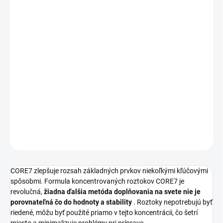
MOŽNOSTI
DORUČENIA
−
+
Pridať do košíka
Nová generácia dávkovacích roztokov navrhnutá tak, aby
dopĺňala a udržovala parametre prírodnej morskej vody pre
akváriové útesy s využitím metódy TRITON pre reefkeeping.
DETAILNÉ INFORMÁCIE
OPÝTAŤ SA
STRÁŽIŤ
CORE7 zlepšuje rozsah základných prvkov niekoľkými kľúčovými
spôsobmi.
Formula koncentrovaných roztokov CORE7 je
revolučná,
žiadna ďalšia metóda doplňovania na svete nie je
porovnateľná čo do hodnoty a stability
.
Roztoky nepotrebujú byť
riedené, môžu byť použité priamo v tejto koncentrácii, čo šetrí