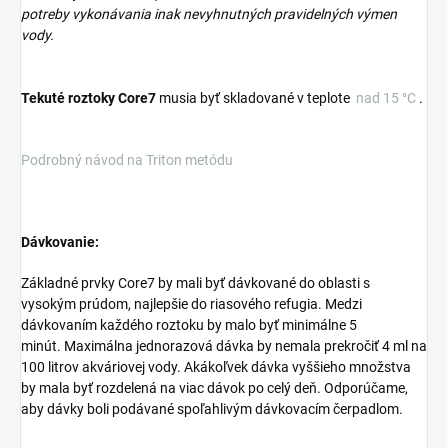
potreby vykonávania inak nevyhnutných pravidelných výmen
vody.
Tekuté roztoky Core7
musia byť skladované v teplote
nad 15 °C
.
Podrobný návod na Triton metódu
Dávkovanie:
Základné prvky Core7 by mali byť dávkované do oblasti s
vysokým prúdom, najlepšie do riasového refugia.
Medzi
dávkovaním každého roztoku by malo byť minimálne 5
minút.
Maximálna jednorazová dávka by nemala prekročiť 4 ml na
100 litrov akváriovej vody.
Akákoľvek dávka vyššieho množstva
by mala byť rozdelená na viac dávok po celý deň.
Odporúčame,
aby dávky boli podávané spoľahlivým dávkovacím čerpadlom.