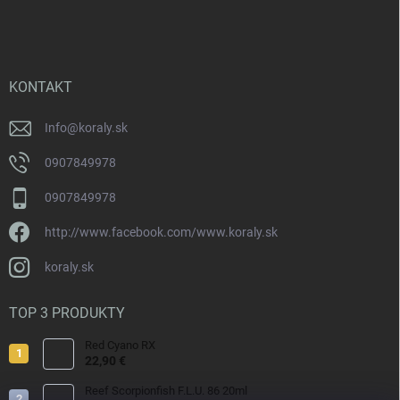
á
p
ä
t
i
KONTAKT
e
Info
@
koraly.sk
0907849978
0907849978
http://www.facebook.com/www.koraly.sk
koraly.sk
TOP 3 PRODUKTY
Red Cyano RX
22,90 €
Reef Scorpionfish F.L.U. 86 20ml