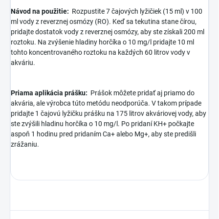
Návod na použitie:
Rozpustite 7 čajových lyžičiek (15 ml) v 100
ml vody z reverznej osmózy (RO). Keď sa tekutina stane čírou,
pridajte dostatok vody z reverznej osmózy, aby ste získali 200 ml
roztoku. Na zvýšenie hladiny horčíka o 10 mg/l pridajte 10 ml
tohto koncentrovaného roztoku na každých 60 litrov vody v
akváriu.
Priama aplikácia prášku:
Prášok môžete pridať aj priamo do
akvária, ale výrobca túto metódu neodporúča. V takom prípade
pridajte 1 čajovú lyžičku prášku na 175 litrov akváriovej vody, aby
ste zvýšili hladinu horčíka o 10 mg/l. Po pridaní KH+ počkajte
aspoň 1 hodinu pred pridaním Ca+ alebo Mg+, aby ste predišli
zrážaniu.