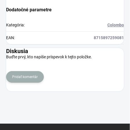
Dodatočné parametre
Kategória
:
Colombo
EAN
:
8715897259081
Diskusia
Buďte prvý, kto napíše príspevok k tejto položke.
Pridať komentár
Z