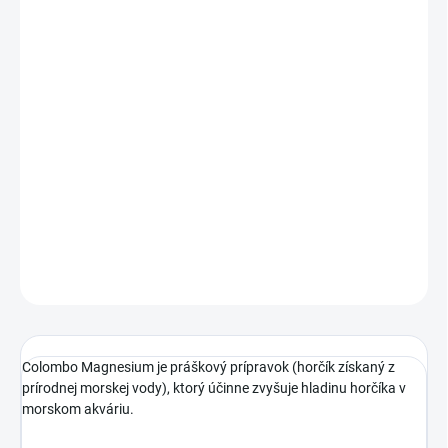
DORUČENIA
−
+
Pridať do košíka
Colombo Magnesium je práškový prípravok (horčík získaný z
prírodnej morskej vody), ktorý účinne zvyšuje hladinu horčíka v
morskom akváriu.
DETAILNÉ INFORMÁCIE
OPÝTAŤ SA
STRÁŽIŤ
Colombo Magnesium je práškový prípravok (horčík získaný z
prírodnej morskej vody), ktorý účinne zvyšuje hladinu horčíka v
morskom akváriu.