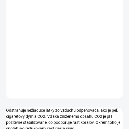
Jednotková
SKLADOM
(
1 KS
)
cena:
MÔŽEME
DORUČIŤ DO:
10.8.2026
MOŽNOSTI
DORUČENIA
−
+
Pridať do košíka
ATI Carbo Ex Refill Pack 3250 g, náhradná náplň absorbéru CO2
DETAILNÉ INFORMÁCIE
OPÝTAŤ SA
STRÁŽIŤ
Odstraňuje nežiaduce látky zo vzduchu odpeňovača, ako je peľ,
cigaretový dym a CO2.
Vďaka zníženému obsahu CO2 je pH
pozitívne stabilizované, čo podporuje rast koralov.
Okrem toho je
spoľahlivo redukovaný rast rias a siníc.