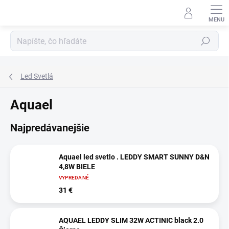
Prejsť
na
obsah
Hľadať
Led Svetlá
Aquael
Najpredávanejšie
Aquael led svetlo . LEDDY SMART SUNNY D&N
4,8W BIELE
VYPREDANÉ
31 €
AQUAEL LEDDY SLIM 32W ACTINIC black 2.0