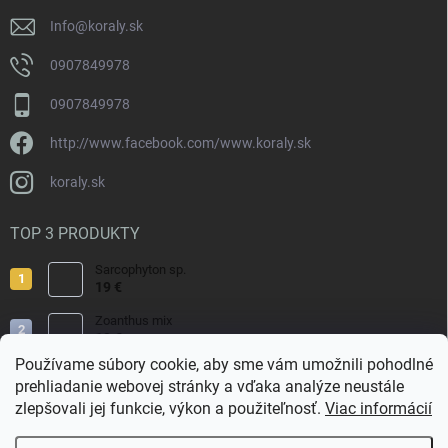
e
k
y
Info
@
koraly.sk
v
ý
0907849978
p
i
0907849978
s
u
http://www.facebook.com/www.koraly.sk
koraly.sk
TOP 3 PRODUKTY
Sarcophyton sp.
19 €
Zoanthus mix
19 €
Používame súbory cookie, aby sme vám umožnili pohodlné
Acropora valida
prehliadanie webovej stránky a vďaka analýze neustále
15 €
zlepšovali jej funkcie, výkon a použiteľnosť.
Viac informácií