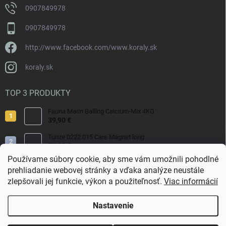
0907849978
0907849978
http://www.facebook.com/www.koraly.sk
koraly.sk
TOP 3 PRODUKTY
Fauna Marin Balling Calcium-Mix 4KG
39,90 €
Tunze 0222.015 Care Magnet long
50,80 €
Používame súbory cookie, aby sme vám umožnili pohodlné
Fauna Marin Balling Calcium MIX CaCl2 1000g
prehliadanie webovej stránky a vďaka analýze neustále
13,90 €
zlepšovali jej funkcie, výkon a použiteľnosť.
Viac informácií
Nastavenie
Copyright 2026
Koraly.sk
. Všetky práva vyhradené.