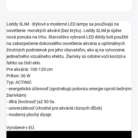
OPÝTAŤ SA
STRÁŽIŤ
Leddy SLIM - štýlové a moderné LED lampy sa používajú na
osvetlenie morských akvárií (bez krytu). Leddy SLIM je úplne
nová ponuka na trhu. Starostlivo vybrané LED diódy boli použité
na zabezpečenie dokonalého osvetlenia akvária a optimálnych
životných podmienok pre jeho obyvateľov, ako aj na vytvorenie
jedinečného vizuálneho efektu. Žiarivky sú odolné voči korózii a
ľahko sa čistí sklo.
Pre akváriá: 100-120 cm
Príkon: 36 W
Typ: ACTINIC
- energetická účinnosť (spotrebujú polovicu energie oproti bežným
žiarivkám)
- dlhá životnosť (až 50 tis.
- univerzálnosť (vhodné pre akváriá rôznych dĺžok)
- moderný plochý dizajn
Vyrobené v EÚ.