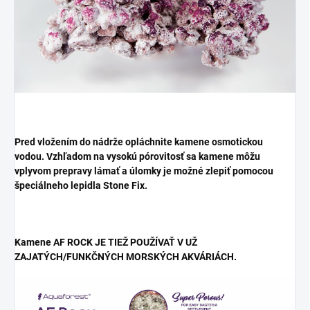
Pred vložením do nádrže opláchnite kamene osmotickou
vodou. Vzhľadom na vysokú pórovitosť sa kamene môžu
vplyvom prepravy lámať a úlomky je možné zlepiť pomocou
špeciálneho lepidla Stone Fix.
Kamene AF ROCK JE TIEŽ POUŽÍVAŤ V UŽ
ZAJATÝCH/FUNKČNÝCH MORSKÝCH AKVÁRIÁCH.