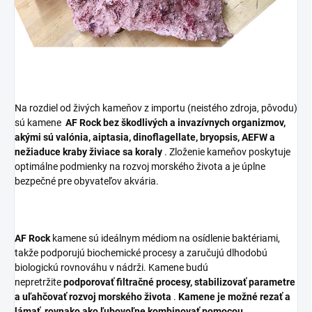
Na rozdiel od živých kameňov z importu (neistého zdroja, pôvodu)
sú kamene
AF Rock
bez škodlivých a invazívnych organizmov,
akými sú valónia, aiptasia, dinoflagellate, bryopsis, AEFW a
nežiaduce kraby živiace sa koraly
. Zloženie kameňov poskytuje
optimálne podmienky na rozvoj morského života a je úplne
bezpečné pre obyvateľov akvária.
AF Rock
kamene sú ideálnym médiom na osídlenie baktériami,
takže podporujú biochemické procesy a zaručujú dlhodobú
biologickú rovnováhu v nádrži. Kamene budú
nepretržite
podporovať filtračné procesy, stabilizovať parametre
a uľahčovať rozvoj morského života
.
Kamene je možné rezať a
lámať, rovnako ako ľubovoľne kombinovať pomocou