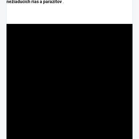
nežiaducich rias a parazitov
.