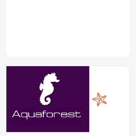
nežiaducich rias a parazitov
.
DETAILNÉ INFORMÁCIE
OPÝTAŤ SA
STRÁŽIŤ