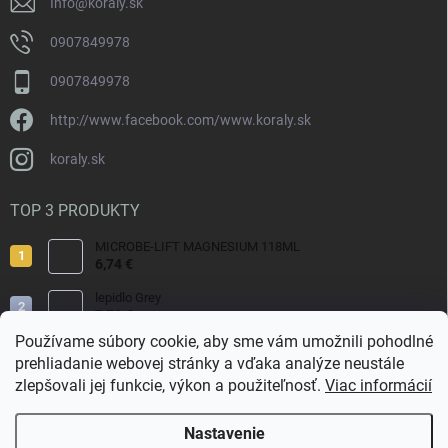
Info
@
koraly.sk
0907849978
0907849978
http://www.facebook.com/www.koraly.sk
koraly.sk
TOP 3 PRODUKTY
MICROBE-LIFT MAGNESIUM 118ML
6,74 €
lepidlo Grey
7,70 €
Používame súbory cookie, aby sme vám umožnili pohodlné
Reef Salt 2kg Bag.
prehliadanie webovej stránky a vďaka analýze neustále
9,80 €
zlepšovali jej funkcie, výkon a použiteľnosť.
Viac informácií
Nastavenie