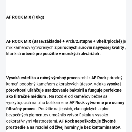
AF ROCK
MIX
(10kg)
AF ROCK
MIX
(Base/základné + Arch/2.stupne + Shelf/ploché)
je
mix kameňov vytvorených
z prírodných surovín najvyššej kvality
,
ktoré sú
určené pre použitie v morských akváriách
.
Vysoká estetika a ručný výrobný proces
robí z
AF Rock
prírodný
kameň podobný kameňom z koralových útesov. Vďaka
vysokej
pórovitosti uľahčuje usadzovanie baktérií a funguje perfektne
ako filtračné médium
. Na rozdiel od kameňov bežne sa
vyskytujúcich na trhu boli kamene
AF Rock vytvorené pre účinný
filtračný proces
. Použitie najlepších, ekologických a plne
bezpečných pigmentov umožnilo vytvoriť skalu s vysoko
dekoratívnymi vlastnosťami.
AF Rock nepoškodzuje životné
prostredie a na rozdiel od živej horniny je bez kontaminantov,