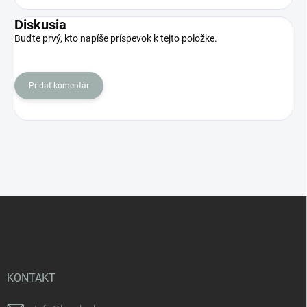
Diskusia
Buďte prvý, kto napíše príspevok k tejto položke.
Pridať komentár
Z
á
p
ä
t
i
KONTAKT
e