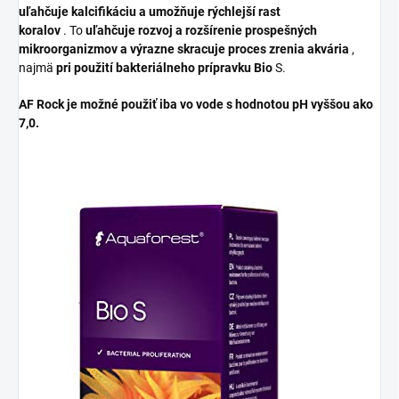
uľahčuje kalcifikáciu a umožňuje rýchlejší rast
koralov
. To
uľahčuje rozvoj a rozšírenie prospešných
mikroorganizmov a výrazne skracuje proces zrenia akvária
,
najmä
pri použití bakteriálneho prípravku Bio
S.
AF Rock je možné použiť iba vo vode s hodnotou pH vyššou ako
7,0.