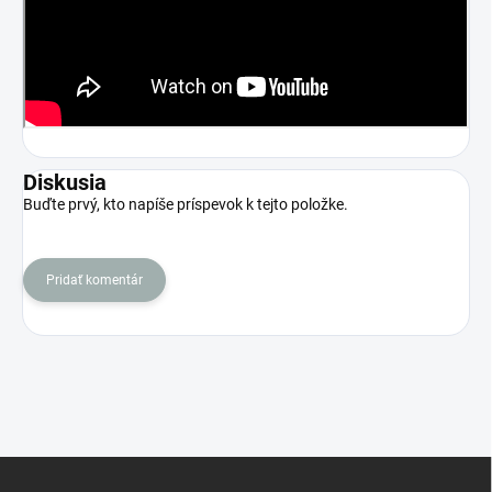
Diskusia
Buďte prvý, kto napíše príspevok k tejto položke.
Pridať komentár
Z