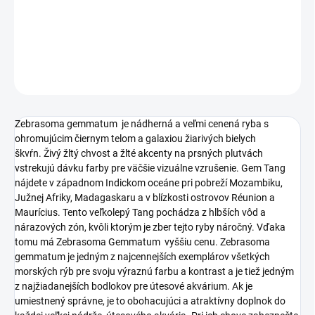
−
+
Pridať do košíka
DETAILNÉ INFORMÁCIE
OPÝTAŤ SA
STRÁŽIŤ
Zebrasoma gemmatum je nádherná a veľmi cenená ryba s
ohromujúcim čiernym telom a galaxiou žiarivých bielych
škvŕn. Živý žltý chvost a žlté akcenty na prsných plutvách
vstrekujú dávku farby pre väčšie vizuálne vzrušenie. Gem Tang
nájdete v západnom Indickom oceáne pri pobreží Mozambiku,
Južnej Afriky, Madagaskaru a v blízkosti ostrovov Réunion a
Maurícius. Tento veľkolepý Tang pochádza z hlbších vôd a
nárazových zón, kvôli ktorým je zber tejto ryby náročný. Vďaka
tomu má Zebrasoma Gemmatum vyššiu cenu. Zebrasoma
gemmatum je jedným z najcennejších exemplárov všetkých
morských rýb pre svoju výraznú farbu a kontrast a je tiež jedným
z najžiadanejších bodlokov pre útesové akvárium. Ak je
umiestnený správne, je to obohacujúci a atraktívny doplnok do