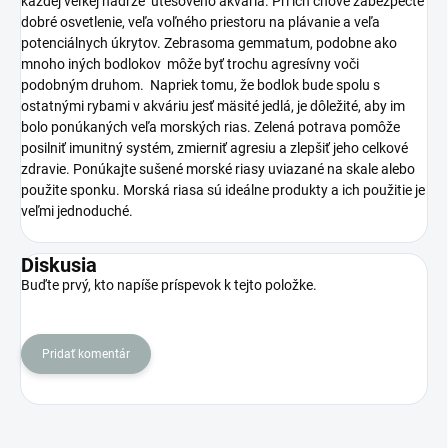
každej veľkej nádrže útesového akvária. Pri ich chove zabezpečte
dobré osvetlenie, veľa voľného priestoru na plávanie a veľa
potenciálnych úkrytov. Zebrasoma gemmatum, podobne ako
mnoho iných bodlokov môže byť trochu agresívny voči
podobným druhom. Napriek tomu, že bodlok bude spolu s
ostatnými rybami v akváriu jesť mäsité jedlá, je dôležité, aby im
bolo ponúkaných veľa morských rias. Zelená potrava pomôže
posilniť imunitný systém, zmierniť agresiu a zlepšiť jeho celkové
zdravie. Ponúkajte sušené morské riasy uviazané na skale alebo
použite sponku. Morská riasa sú ideálne produkty a ich použitie je
veľmi jednoduché.
Diskusia
Buďte prvý, kto napíše príspevok k tejto položke.
Pridať komentár