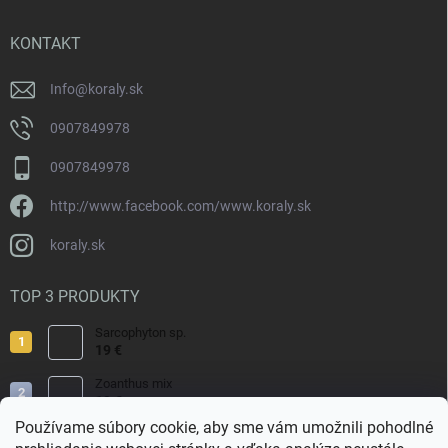
ä
t
i
KONTAKT
e
Info
@
koraly.sk
0907849978
0907849978
http://www.facebook.com/www.koraly.sk
koraly.sk
TOP 3 PRODUKTY
Sarcophyton sp.
19 €
Zoanthus mix
19 €
Používame súbory cookie, aby sme vám umožnili pohodlné
Acropora valida