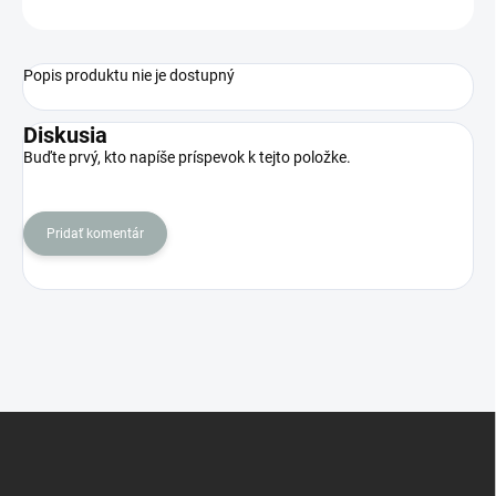
OPÝTAŤ SA
STRÁŽIŤ
Popis produktu nie je dostupný
Diskusia
Buďte prvý, kto napíše príspevok k tejto položke.
Pridať komentár
Z
á
p