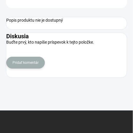
OPÝTAŤ SA
STRÁŽIŤ
Popis produktu nie je dostupný
Diskusia
Buďte prvý, kto napíše príspevok k tejto položke.
Pridať komentár
Z
á
p