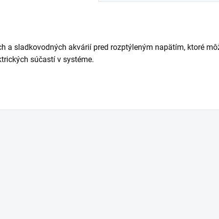
h a sladkovodných akvárií pred rozptýleným napätím, ktoré môž
ktrických súčastí v systéme.