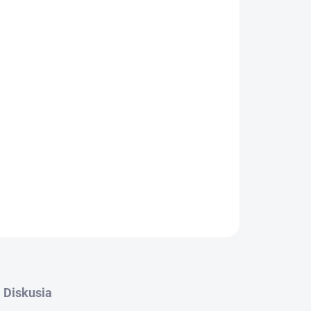
026
MOŽNOSTI DORUČENIA
Pridať do košíka
OPÝTAŤ SA
STRÁŽIŤ
Diskusia