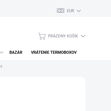
EUR
PRÁZDNY KOŠÍK
NÁKUPNÝ
KOŠÍK
BAZÁR
VRÁTENIE TERMOBOXOV
PODMIENKY 
ií