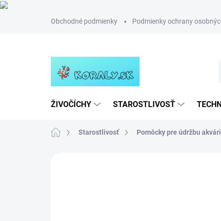
Prejsť
Obchodné podmienky
Podmienky ochrany osobnýc
na
obsah
ŽIVOČÍCHY
STAROSTLIVOSŤ
TECHN
Domov
Starostlivosť
Pomôcky pre údržbu akvár
Neohodnotené
Podrobnosti hodn
NOVINKA
TIP