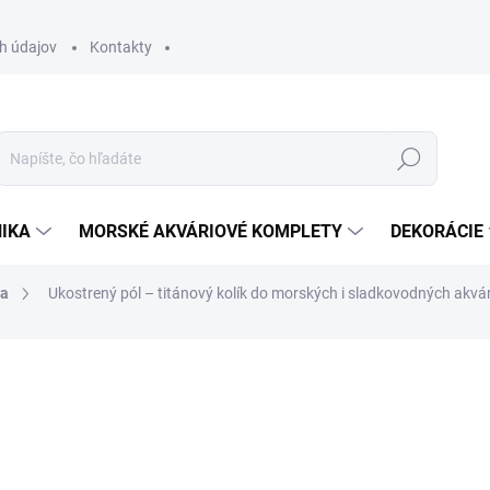
h údajov
Kontakty
Hľadať
IKA
MORSKÉ AKVÁRIOVÉ KOMPLETY
DEKORÁCIE
ia
Ukostrený pól – titánový kolík do morských i sladkovodných akvár
otenia
ZNAČKA:
DELTEC
32,90 €