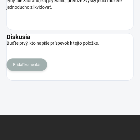
ryby, ale zabraňuje aj plytvaniu, pretože zvyšky jedla môžete
jednoducho zlikvidovať.
Diskusia
Buďte prvý, kto napíše príspevok k tejto položke.
Pridať komentár
Z
á
p
ä