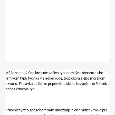
4,47 € bez DPH
Jednotková
VYPREDANÉ
cena:
MOŽNOSTI
DORUČENIA
Ideálne pre listy z morských rias
DETAILNÉ INFORMÁCIE
OPÝTAŤ SA
STRÁŽIŤ
Môže sa použiť na kŕmenie vašich rýb morskými riasami alebo
krmivom typu tyčinky v sladkej vode, tropickom alebo morskom
akváriu.
Prísavka sa ľahko pripevní na sklo a bezpečne drží krmivo
počas kŕmenia rýb.
Kŕmenie týmto spôsobom vám umožňuje nielen vidieť krmivo pre